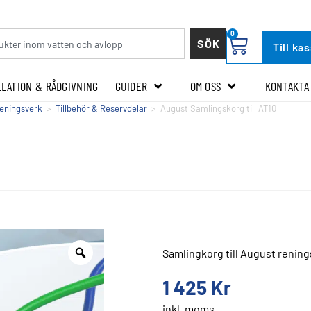
0
SÖK
Till ka
LLATION & RÅDGIVNING
GUIDER
OM OSS
KONTAKTA
ireningsverk
>
Tillbehör & Reservdelar
>
August Samlingskorg till AT10
Samlingkorg till August renin
1 425
Kr
inkl. moms