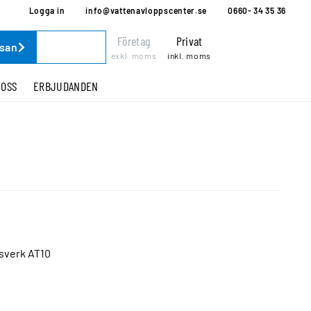
Logga in
info@vattenavloppscenter.se
0660- 34 35 36
Företag
Privat
ssan
exkl. moms
inkl. moms
 OSS
ERBJUDANDEN
gsverk AT10