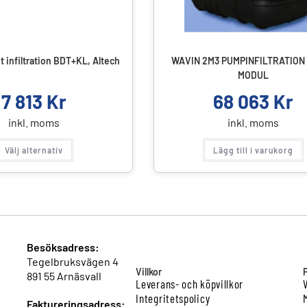
 infiltration BDT+KL, Altech
WAVIN 2M3 PUMPINFILTRATION
MODUL
7 813
Kr
68 063
Kr
inkl. moms
inkl. moms
Välj alternativ
Lägg till i varukorg
Besöksadress:
Tegelbruksvägen 4
Villkor
891 55 Arnäsvall
Leverans- och köpvillkor
Integritetspolicy
Faktureringsadress: