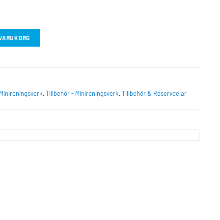
I VARUKORG
Minireningsverk
,
Tillbehör - Minireningsverk
,
Tillbehör & Reservdelar