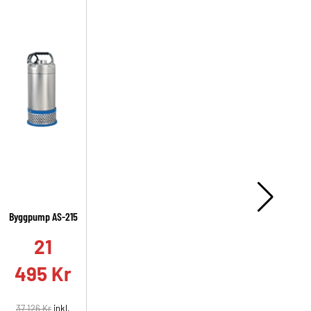
Byggpump AS-215
A
21
495
Kr
37 126
Kr
inkl.