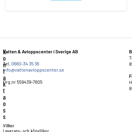
K
Vatten & Avloppscenter i Sverige AB
B
o
T
n
Tel.
0660-34 35 36
8
info@vattenavloppscenter.se
t
F
a
Org.nr 559439-7605
H
k
8
t
a
o
s
s
Villkor
Leverans- och köpvillkor