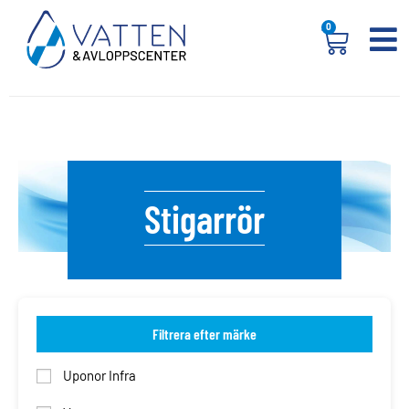
0
Stigarrör
Filtrera efter märke
Uponor Infra