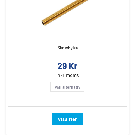
Skruvhylsa
29
Kr
inkl. moms
Välj alternativ
Visa fler