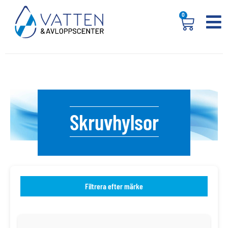
0
Skruvhylsor
Filtrera efter märke