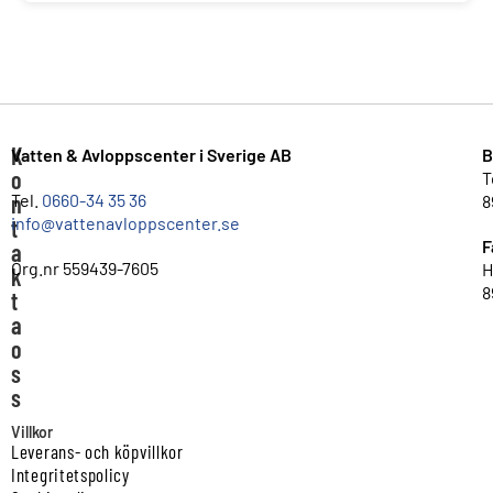
K
Vatten & Avloppscenter i Sverige AB
B
o
T
n
Tel.
0660-34 35 36
8
info@vattenavloppscenter.se
t
F
a
Org.nr 559439-7605
H
k
8
t
a
o
s
s
Villkor
Leverans- och köpvillkor
Integritetspolicy