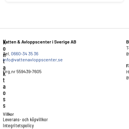
K
Vatten & Avloppscenter i Sverige AB
B
o
T
n
Tel.
0660-34 35 36
8
info@vattenavloppscenter.se
t
F
a
Org.nr 559439-7605
H
k
8
t
a
o
s
s
Villkor
Leverans- och köpvillkor
Integritetspolicy