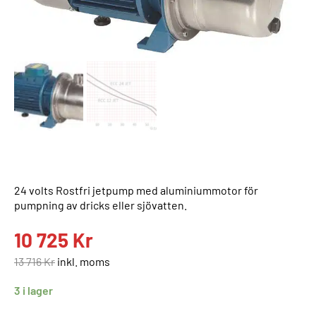
24 volts Rostfri jetpump med aluminiummotor för
pumpning av dricks eller sjövatten.
10 725
Kr
13 716
Kr
inkl. moms
3 i lager