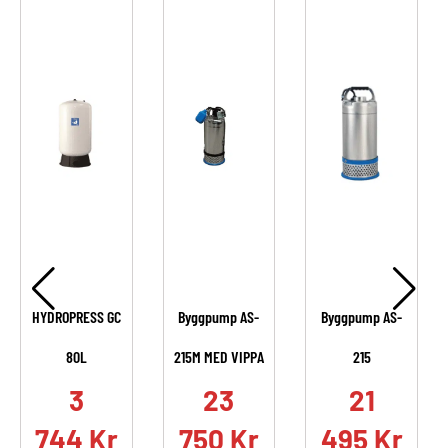
HYDROPRESS GC
Byggpump AS-
Byggpump AS-
80L
215M MED VIPPA
215
.
3
23
21
744
Kr
750
Kr
495
Kr