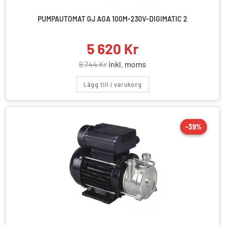
PUMPAUTOMAT GJ AGA 100M-230V-DIGIMATIC 2
5 620
Kr
8 744
Kr
inkl. moms
Lägg till i varukorg
-39%
-39%
REA!