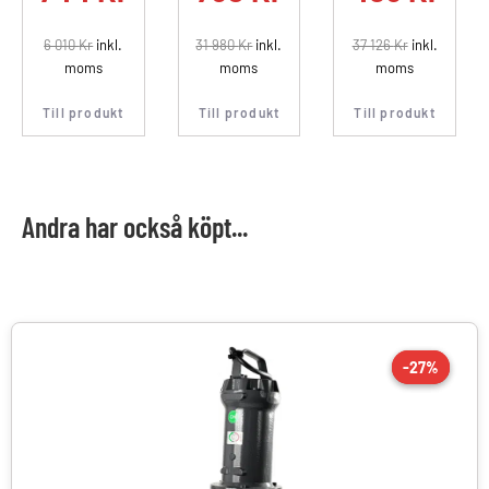
6 010
Kr
inkl.
31 980
Kr
inkl.
37 126
Kr
inkl.
moms
moms
moms
Till produkt
Till produkt
Till produkt
Andra har också köpt...
-27%
-27%
REA!