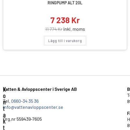
RINGPUMP ALT 20L
7 238
Kr
11 774
Kr
inkl. moms
Lägg till i varukorg
K
Vatten & Avloppscenter i Sverige AB
B
o
T
n
Tel.
0660-34 35 36
8
info@vattenavloppscenter.se
t
F
a
Org.nr 559439-7605
H
k
8
t