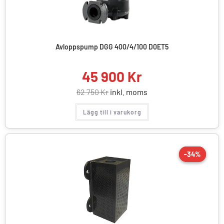
Avloppspump DGG 400/4/100 D0ET5
45 900
Kr
62 750
Kr
inkl. moms
Lägg till i varukorg
-34%
-34%
REA!