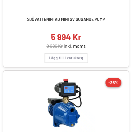
SJÖVATTENINTAG MINI SV SUGANDE PUMP
5 994
Kr
9 086
Kr
inkl. moms
Lägg till i varukorg
-36%
-36%
REA!