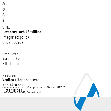
a
o
s
s
Villkor
Leverans- och köpvillkor
Integritetspolicy
Cookiepolicy
Produkter
Varumärken
Mitt konto
Resurser
Vanliga frågor och svar
Kontakta oss
Copyright © Vatten & Avloppscenter i Sverige AB 2026.
Hitta till oss
Produktion: CoreIT, Örnsköldsvik