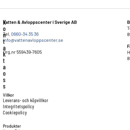
K
Vatten & Avloppscenter i Sverige AB
B
o
T
n
Tel.
0660-34 35 36
8
info@vattenavloppscenter.se
t
F
a
Org.nr 559439-7605
H
k
8
t
a
o
s
s
Villkor
Leverans- och köpvillkor
Integritetspolicy
Cookiepolicy
Produkter