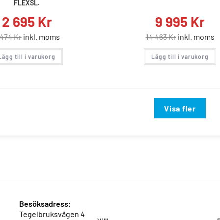
FLEXSL.
2 695
Kr
9 995
Kr
 474
Kr
inkl. moms
14 463
Kr
inkl. moms
Lägg till i varukorg
Lägg till i varukorg
Visa fler
Besöksadress:
Tegelbruksvägen 4