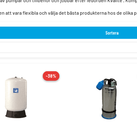
 av pumpar och tillbehör och jobbar efter ledorden Kvalité , K
n att vara flexibla och välja det bästa produkterna hos de olika
Sortera
-38%
-38%
REA!