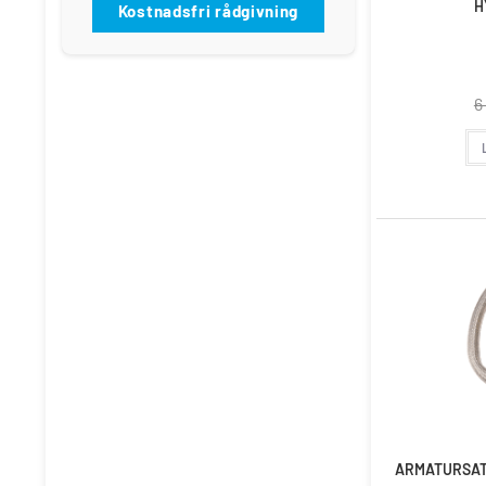
H
Kostnadsfri rådgivning
6
REA!
ARMATURSATS