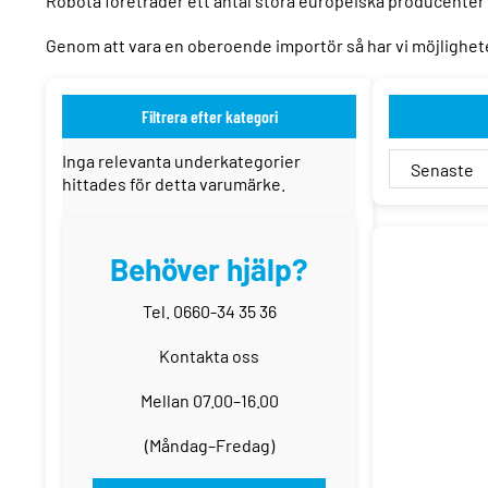
Robota företräder ett antal stora europeiska producenter
Genom att vara en oberoende importör så har vi möjlighete
Filtrera efter kategori
Inga relevanta underkategorier
hittades för detta varumärke.
Behöver hjälp?
REA!
Tel. 0660-34 35 36
Kontakta oss
Mellan 07.00–16.00
(Måndag–Fredag)