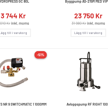
YDROPRESS GC 80L
Byggpump AS-215M MED VI
3 744
Kr
23 750
Kr
 010
Kr
inkl. moms
31 980
Kr
inkl. moms
Lägg till i varukorg
Lägg till i varukorg
-51%
-51%
REA!
 NR 9 SWITCHMATIC 1 1000MM
Avloppspump RF RIGHT 10