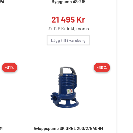
PPA
Byggpump AS-215
21 495
Kr
37 126
Kr
inkl. moms
Lägg till i varukorg
-31%
-31%
-30%
-30%
REA!
0M
Avloppspump SK GRBL 200/2/G40HM