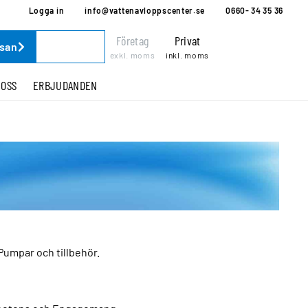
Logga in
info@vattenavloppscenter.se
0660- 34 35 36
Företag
Privat
ssan
exkl. moms
inkl. moms
 OSS
ERBJUDANDEN
Pumpar och tillbehör.