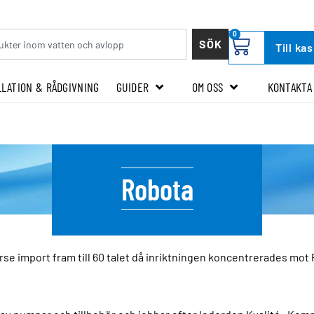
0
SÖK
Till ka
LLATION & RÅDGIVNING
GUIDER
OM OSS
KONTAKTA
Robota
se import fram till 60 talet då inriktningen koncentrerades mot 