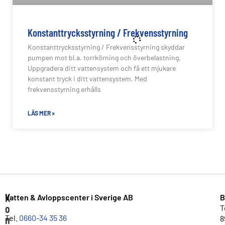
Konstanttrycksstyrning / Frekvensstyrning
Konstanttrycksstyrning / Frekvensstyrning skyddar
pumpen mot bl.a. torrkörning och överbelastning.
Uppgradera ditt vattensystem och få ett mjukare
konstant tryck i ditt vattensystem. Med
frekvensstyrning erhålls
LÄS MER »
K
Vatten & Avloppscenter i Sverige AB
B
o
T
n
Tel.
0660-34 35 36
8