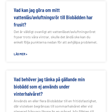
Vad kan jag göra om mitt
vattenlås/avluftningsrör till Biobädden har
frusit?
Det är väldigt ovanligt att vattenlåset/avluftningsröret
fryser trots våra vintrar, skulle det ändå ske kan du
enkelt följa punkterna nedan för att avhjälpa problemet.
LÄS MER »
Vad behöver jag tänka på gällande min
biobädd som ej används under
vinterhalvåret?
Används en eller flera Biobäddar till en fritidsfastighet,
där vistelsen begränsas till sommarhalvåret eller vid
planerad frånvaro längre än en månad, bör fläkten till