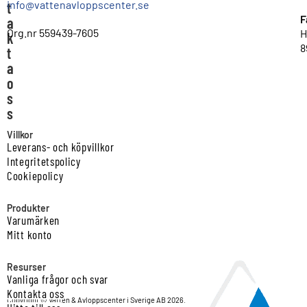
info@vattenavloppscenter.se
t
F
a
Org.nr 559439-7605
H
k
8
t
a
o
s
s
Villkor
Leverans- och köpvillkor
Integritetspolicy
Cookiepolicy
Produkter
Varumärken
Mitt konto
Resurser
Vanliga frågor och svar
Kontakta oss
Copyright © Vatten & Avloppscenter i Sverige AB 2026.