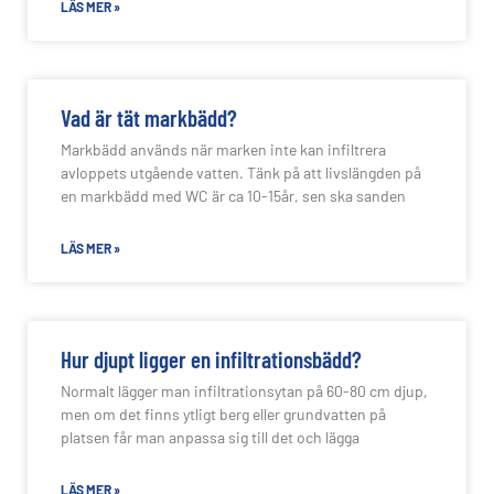
LÄS MER »
Vad är tät markbädd?
Markbädd används när marken inte kan infiltrera
avloppets utgående vatten. Tänk på att livslängden på
en markbädd med WC är ca 10-15år, sen ska sanden
LÄS MER »
Hur djupt ligger en infiltrationsbädd?
Normalt lägger man infiltrationsytan på 60-80 cm djup,
men om det finns ytligt berg eller grundvatten på
platsen får man anpassa sig till det och lägga
LÄS MER »