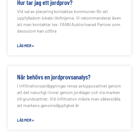
Hur tar jag ett jordprov?
Vid val av placering kontaktas kommunen för att
uppfylladom lokala riktlinjerna. Vi rekommenderar även
att man kontaktar tex. FANN Auktoriserad Partner som
dessutom kan utföra
LÄS MER »
När behövs en jordprovsanalys?
I infiltrationsanläggningar renas avloppsvattnet genom
att det naturligt rinner genom jordlager och via marken
till grundvattnet. Vid infiltration måste man säkerställa
att markens genomsläpplighet är
LÄS MER »