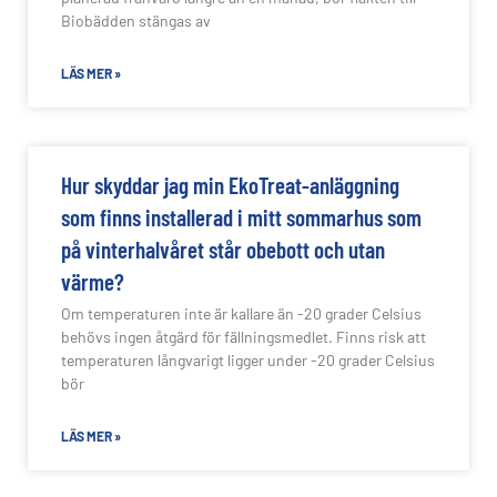
Biobädden stängas av
LÄS MER »
Hur skyddar jag min EkoTreat-anläggning
som finns installerad i mitt sommarhus som
på vinterhalvåret står obebott och utan
värme?
Om temperaturen inte är kallare än -20 grader Celsius
behövs ingen åtgärd för fällningsmedlet. Finns risk att
temperaturen långvarigt ligger under -20 grader Celsius
bör
LÄS MER »