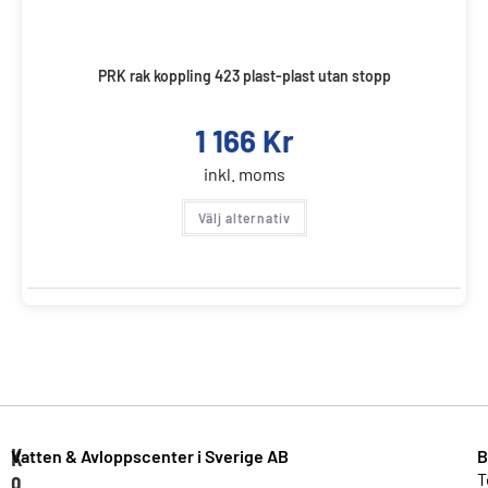
PRK rak koppling 423 plast-plast utan stopp
1 166
Kr
inkl. moms
Välj alternativ
K
Vatten & Avloppscenter i Sverige AB
B
o
T