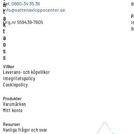
n
Tel.
0660-34 35 36
8
info@vattenavloppscenter.se
t
F
a
Org.nr 559439-7605
H
k
8
t
a
o
s
s
Villkor
Leverans- och köpvillkor
Integritetspolicy
Cookiepolicy
Produkter
Varumärken
Mitt konto
Resurser
Vanliga frågor och svar