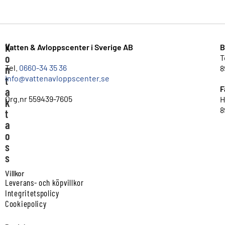
K
Vatten & Avloppscenter i Sverige AB
B
o
T
n
Tel.
0660-34 35 36
8
info@vattenavloppscenter.se
t
F
a
Org.nr 559439-7605
H
k
8
t
a
o
s
s
Villkor
Leverans- och köpvillkor
Integritetspolicy
Cookiepolicy