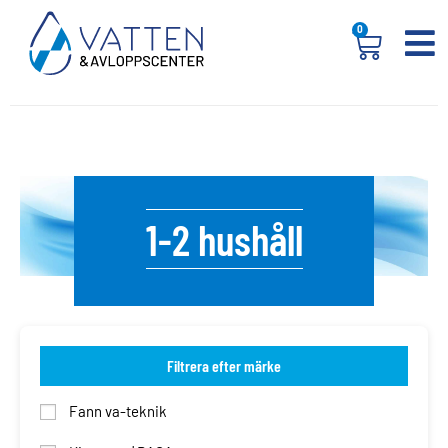
0
1-2 hushåll
Filtrera efter märke
Fann va-teknik