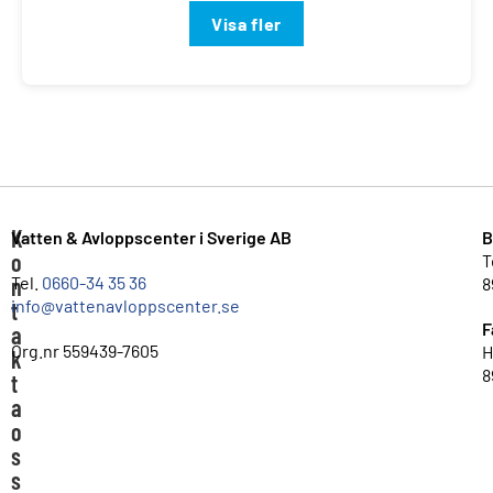
Visa fler
K
Vatten & Avloppscenter i Sverige AB
B
o
T
n
Tel.
0660-34 35 36
8
info@vattenavloppscenter.se
t
F
a
Org.nr 559439-7605
H
k
8
t
a
o
s
s