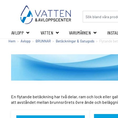
AVLOPP
VATTEN
VARUMÄRKEN
INSTA
Hem
>
Avlopp
>
BRUNNAR
>
Betäckningar & Gatugods
>
Flytande be
En flytande betäckning har två delar, ram och lock eller g
att avståndet mellan brunnsrörets övre ände och beläggni