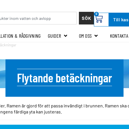
0
SÖK
Till ka
LLATION & RÅDGIVNING
GUIDER
OM OSS
KONTAKTA
täckningar
Flytande betäckningar
aller. Ramen är gjord för att passa invändigt i brunnen. Ramen sk
ngens färdiga yta kan justeras.