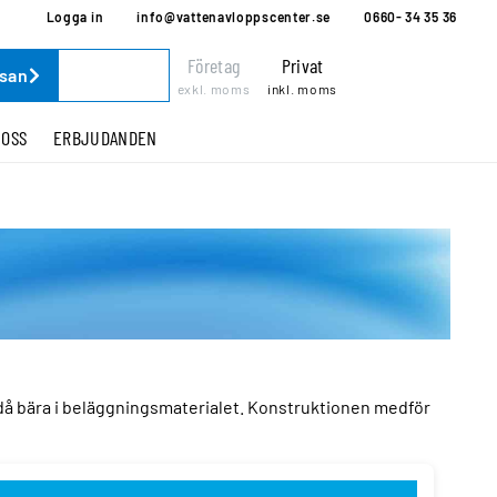
Logga in
info@vattenavloppscenter.se
0660- 34 35 36
Företag
Privat
ssan
exkl. moms
inkl. moms
 OSS
ERBJUDANDEN
a då bära i beläggningsmaterialet. Konstruktionen medför