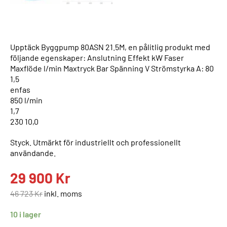
Upptäck Byggpump 80ASN 21.5M, en pålitlig produkt med
följande egenskaper: Anslutning Effekt kW Faser
Maxflöde l/min Maxtryck Bar Spänning V Strömstyrka A: 80
1,5
enfas
850 l/min
1,7
230 10,0
Styck. Utmärkt för industriellt och professionellt
användande.
29 900
Kr
46 723
Kr
inkl. moms
10 i lager