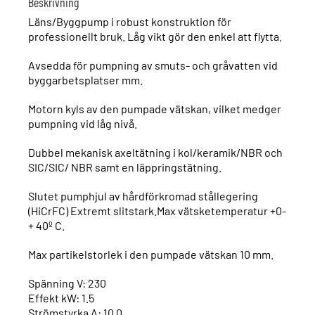
Beskrivning
Läns/Byggpump i robust konstruktion för
professionellt bruk. Låg vikt gör den enkel att flytta.
Avsedda för pumpning av smuts- och gråvatten vid
byggarbetsplatser mm.
Motorn kyls av den pumpade vätskan, vilket medger
pumpning vid låg nivå.
Dubbel mekanisk axeltätning i kol/keramik/NBR och
SIC/SIC/ NBR samt en läppringstätning.
Slutet pumphjul av hårdförkromad stållegering
(HiCrFC) Extremt slitstark.Max vätsketemperatur +0-
+ 40º C.
Max partikelstorlek i den pumpade vätskan 10 mm.
Spänning V: 230
Effekt kW: 1.5
Strömstyrka A: 10.0