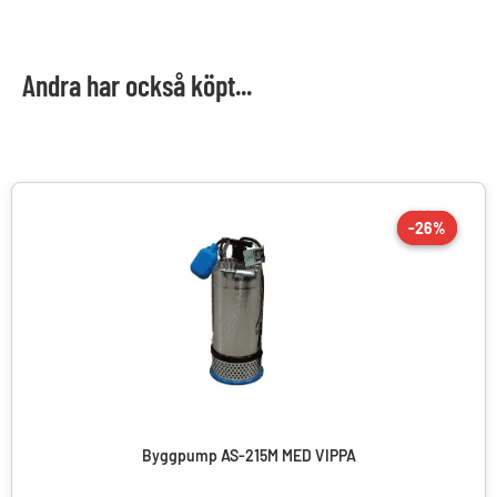
Andra har också köpt...
-26%
-26%
REA!
Byggpump AS-215M MED VIPPA