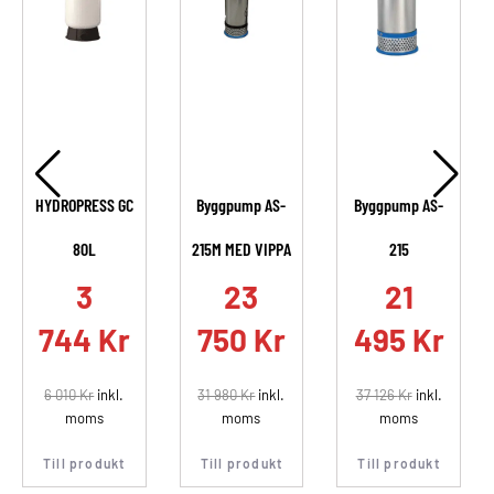
HYDROPRESS GC
Byggpump AS-
Byggpump AS-
80L
215M MED VIPPA
215
.
3
23
21
744
Kr
750
Kr
495
Kr
6 010
Kr
inkl.
31 980
Kr
inkl.
37 126
Kr
inkl.
moms
moms
moms
Till produkt
Till produkt
Till produkt