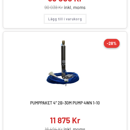
90 038
Kr
inkl. moms
Lägg till i varukorg
-28%
-28%
REA!
PUMPPAKET 4″ 2B-30M PUMP 4WN 1-10
11 875
Kr
16 494
Kr
inkl. moms