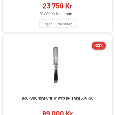
23 750
Kr
31 980
Kr
inkl. moms
Lägg till i varukorg
-23%
-23%
REA!
DJUPBRUNNSPUMP 6″ WPS 16-11 AISI 304 R65
69 000
Kr