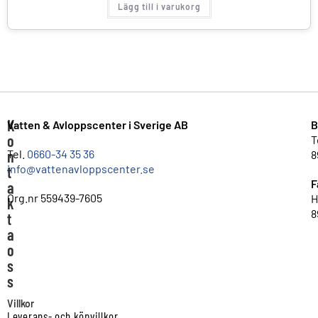
Lägg till i varukorg
K
Vatten & Avloppscenter i Sverige AB
B
o
T
n
Tel.
0660-34 35 36
8
info@vattenavloppscenter.se
t
F
a
Org.nr 559439-7605
H
k
8
t
a
o
s
s
Villkor
Leverans- och köpvillkor