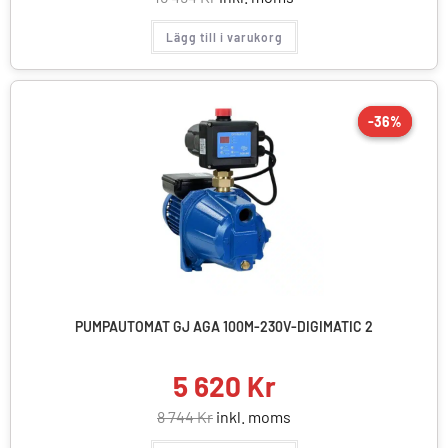
Lägg till i varukorg
-36%
-36%
REA!
PUMPAUTOMAT GJ AGA 100M-230V-DIGIMATIC 2
5 620
Kr
8 744
Kr
inkl. moms