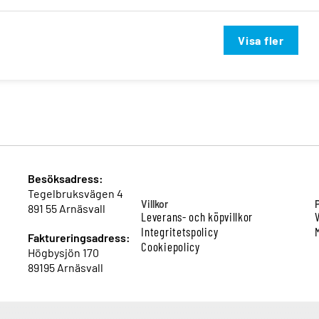
Visa fler
Besöksadress:
Tegelbruksvägen 4
Villkor
891 55 Arnäsvall
Leverans- och köpvillkor
Integritetspolicy
Faktureringsadress:
Cookiepolicy
Högbysjön 170
89195 Arnäsvall