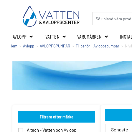
AVLOPP
VATTEN
VARUMÄRKEN
INSTA
Hem
>
Avlopp
>
AVLOPPSPUMPAR
>
Tillbehör - Avloppspumpar
>
Niv
Filtrera efter märke
Altech - Vatten och Avlopp