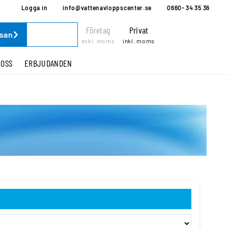
Logga in
info@vattenavloppscenter.se
0660- 34 35 36
Företag
Privat
ssan
exkl. moms
inkl. moms
 OSS
ERBJUDANDEN