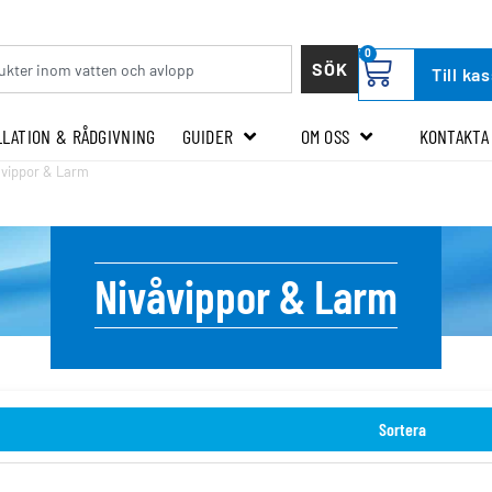
0
SÖK
Till ka
LLATION & RÅDGIVNING
GUIDER
OM OSS
KONTAKTA
åvippor & Larm
Nivåvippor & Larm
Sortera