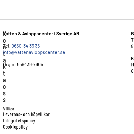
K
Vatten & Avloppscenter i Sverige AB
B
o
T
n
Tel.
0660-34 35 36
8
info@vattenavloppscenter.se
t
F
a
Org.nr 559439-7605
H
k
8
t
a
o
s
s
Villkor
Leverans- och köpvillkor
Integritetspolicy
Cookiepolicy