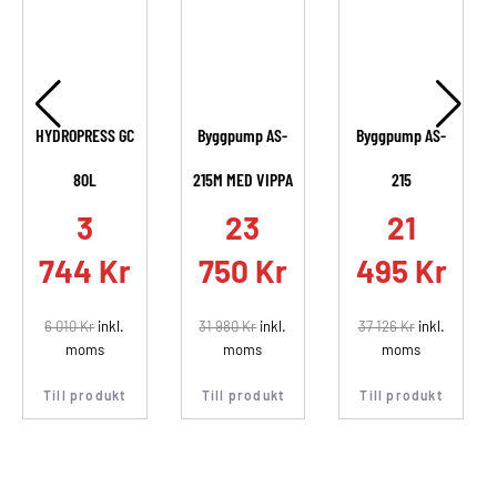
HYDROPRESS GC
Byggpump AS-
Byggpump AS-
80L
215M MED VIPPA
215
.
3
23
21
744
Kr
750
Kr
495
Kr
6 010
Kr
inkl.
31 980
Kr
inkl.
37 126
Kr
inkl.
moms
moms
moms
Till produkt
Till produkt
Till produkt