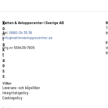
K
Vatten & Avloppscenter i Sverige AB
B
o
T
n
Tel.
0660-34 35 36
8
info@vattenavloppscenter.se
t
F
a
Org.nr 559439-7605
H
k
8
t
a
o
s
s
Villkor
Leverans- och köpvillkor
Integritetspolicy
Cookiepolicy