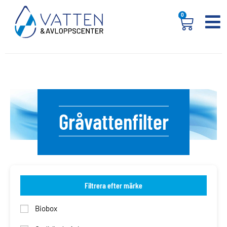
0
Gråvattenfilter
Filtrera efter märke
Biobox