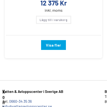
12 375
Kr
inkl. moms
Lägg till i varukorg
Visa fler
K
Vatten & Avloppscenter i Sverige AB
B
o
T
n
Tel.
0660-34 35 36
8
info@vattenavloppscenter.se