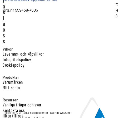
t
F
a
Org.nr 559439-7605
H
k
8
t
a
o
s
s
Villkor
Leverans- och köpvillkor
Integritetspolicy
Cookiepolicy
Produkter
Varumärken
Mitt konto
Resurser
Vanliga frågor och svar
Kontakta oss
Copyright © Vatten & Avloppscenter i Sverige AB 2026.
Hitta till oss