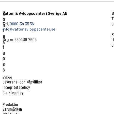
K
Vatten & Avloppscenter i Sverige AB
B
o
T
n
Tel.
0660-34 35 36
8
info@vattenavloppscenter.se
t
F
a
Org.nr 559439-7605
H
k
8
t
a
o
s
s
Villkor
Leverans- och köpvillkor
Integritetspolicy
Cookiepolicy
Produkter
Varumärken