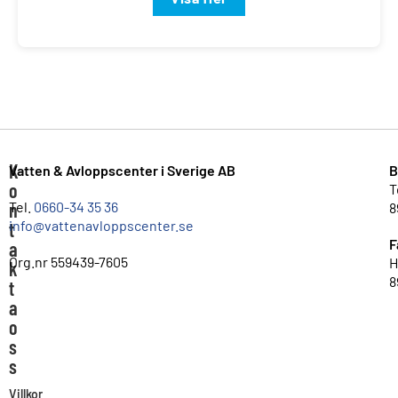
K
Vatten & Avloppscenter i Sverige AB
B
o
T
n
Tel.
0660-34 35 36
8
info@vattenavloppscenter.se
t
F
a
Org.nr 559439-7605
H
k
8
t
a
o
s
s
Villkor