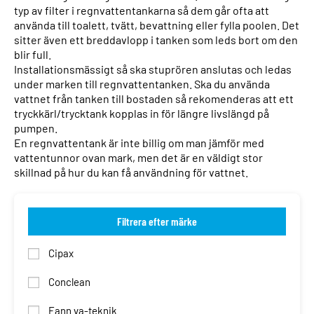
typ av filter i regnvattentankarna så dem går ofta att
använda till toalett, tvätt, bevattning eller fylla poolen. Det
sitter även ett breddavlopp i tanken som leds bort om den
blir full.
Installationsmässigt så ska stuprören anslutas och ledas
under marken till regnvattentanken. Ska du använda
vattnet från tanken till bostaden så rekomenderas att ett
tryckkärl/trycktank kopplas in för längre livslängd på
pumpen.
En regnvattentank är inte billig om man jämför med
vattentunnor ovan mark, men det är en väldigt stor
skillnad på hur du kan få användning för vattnet.
Filtrera efter märke
Cipax
Conclean
Fann va-teknik