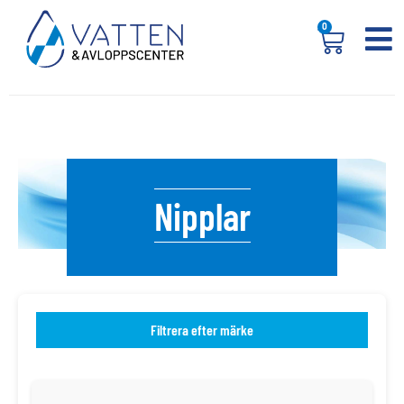
0
Nipplar
Filtrera efter märke