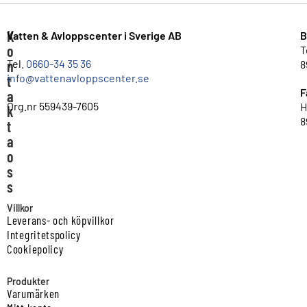
K
Vatten & Avloppscenter i Sverige AB
B
o
T
n
Tel.
0660-34 35 36
8
info@vattenavloppscenter.se
t
F
a
Org.nr 559439-7605
H
k
8
t
a
o
s
s
Villkor
Leverans- och köpvillkor
Integritetspolicy
Cookiepolicy
Produkter
Varumärken