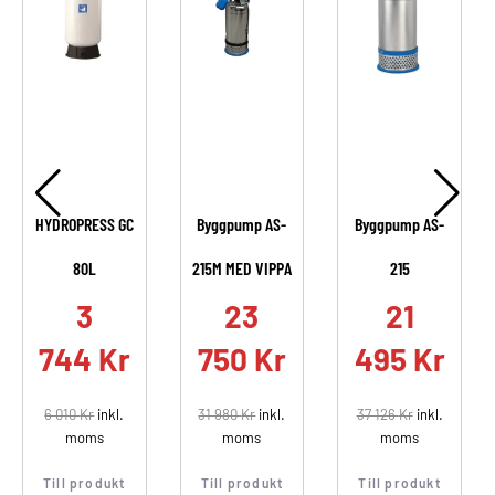
HYDROPRESS GC
Byggpump AS-
Byggpump AS-
80L
215M MED VIPPA
215
.
3
23
21
744
Kr
750
Kr
495
Kr
6 010
Kr
inkl.
31 980
Kr
inkl.
37 126
Kr
inkl.
moms
moms
moms
Till produkt
Till produkt
Till produkt