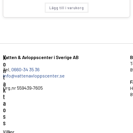
Lägg till i varukorg
K
Vatten & Avloppscenter i Sverige AB
B
o
T
n
Tel.
0660-34 35 36
8
info@vattenavloppscenter.se
t
F
a
Org.nr 559439-7605
H
k
8
t
a
o
s
s
Villkor