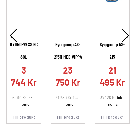
HYDROPRESS GC
Byggpump AS-
Byggpump AS-
80L
215M MED VIPPA
215
.
3
23
21
744
Kr
750
Kr
495
Kr
6 010
Kr
inkl.
31 980
Kr
inkl.
37 126
Kr
inkl.
moms
moms
moms
Till produkt
Till produkt
Till produkt