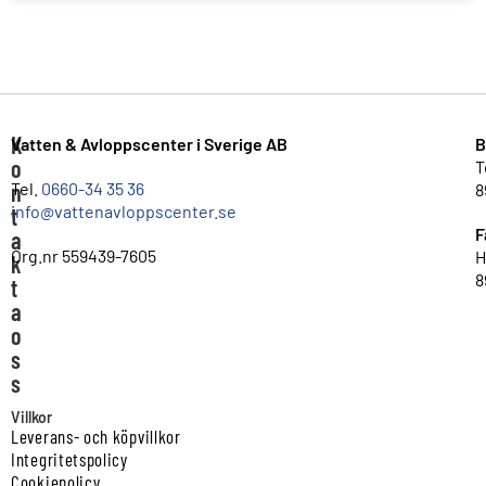
K
Vatten & Avloppscenter i Sverige AB
B
o
T
n
Tel.
0660-34 35 36
8
info@vattenavloppscenter.se
t
F
a
Org.nr 559439-7605
H
k
8
t
a
o
s
s
Villkor
Leverans- och köpvillkor
Integritetspolicy
Cookiepolicy