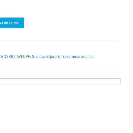
I VARUKORG
,
ENSKILT AVLOPP
,
Slamavskiljare & Trekammarbrunnar