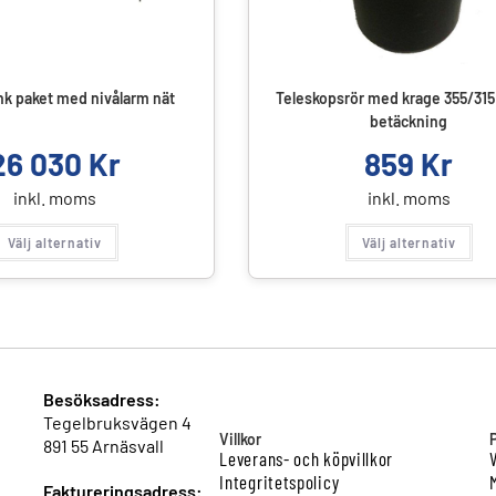
nk paket med nivålarm nät
Teleskopsrör med krage 355/315 f
betäckning
26 030
Kr
859
Kr
inkl. moms
inkl. moms
Välj alternativ
Välj alternativ
Besöksadress:
Tegelbruksvägen 4
Villkor
891 55 Arnäsvall
Leverans- och köpvillkor
Integritetspolicy
Faktureringsadress: