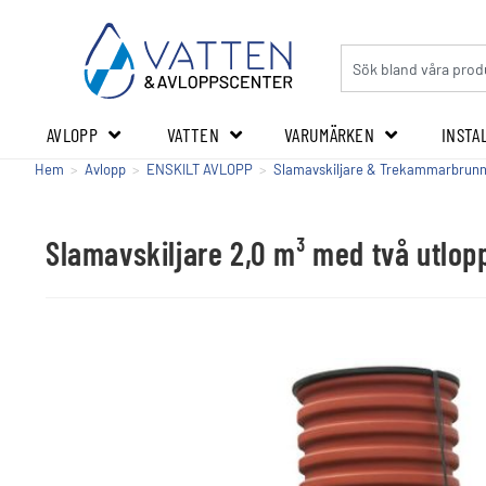
AVLOPP
VATTEN
VARUMÄRKEN
INSTA
Hem
>
Avlopp
>
ENSKILT AVLOPP
>
Slamavskiljare & Trekammarbrun
Slamavskiljare 2,0 m³ med två utlop