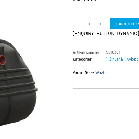
-
+
LÄGG TILL 
[ENQUIRY_BUTTON_DYNAMIC]
Artikelnummer
5618381
Kategorier
1-2 hushåll
,
Avlopp
Varumärke:
Wavin