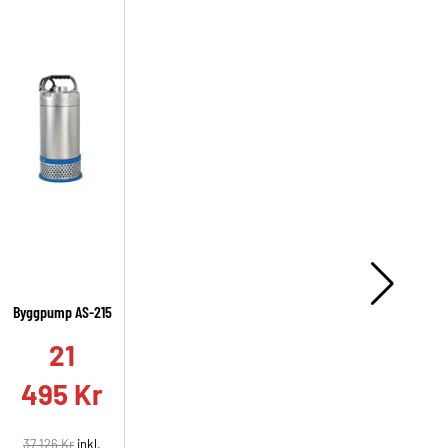
Byggpump AS-215
A
21
495
Kr
37 126
Kr
inkl.