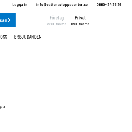
Logga in
info@vattenavloppscenter.se
0660- 34 35 36
Företag
Privat
ssan
exkl. moms
inkl. moms
 OSS
ERBJUDANDEN
PP