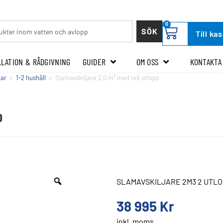
0
SÖK
Till ka
LLATION & RÅDGIVNING
GUIDER
OM OSS
KONTAKTA
nar
>
1-2 hushåll
>
Slamavskiljare 2,0 m³ med två utlopp
p
SLAMAVSKILJARE 2M3 2 UTLO
38 995
Kr
inkl. moms