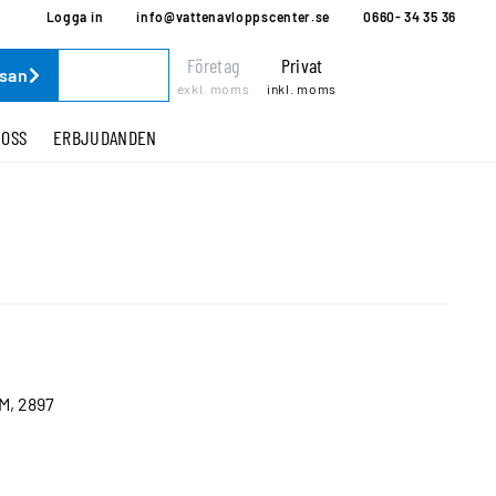
Logga in
info@vattenavloppscenter.se
0660- 34 35 36
Företag
Privat
ssan
exkl. moms
inkl. moms
 OSS
ERBJUDANDEN
, 2897