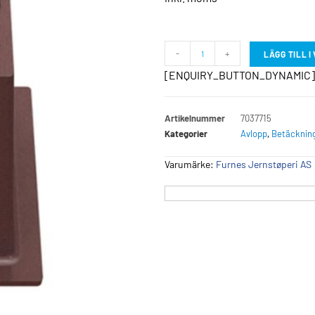
-
+
LÄGG TILL 
[ENQUIRY_BUTTON_DYNAMIC]
Artikelnummer
7037715
Kategorier
Avlopp
,
Betäcknin
Varumärke:
Furnes Jernstøperi AS