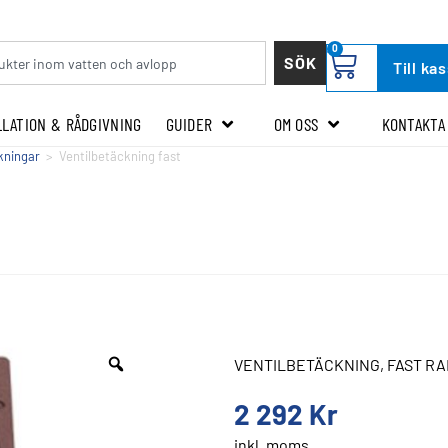
0
SÖK
Till ka
LLATION & RÅDGIVNING
GUIDER
OM OSS
KONTAKTA
kningar
>
Ventilbetäckning fast
VENTILBETÄCKNING, FAST RAM
2 292
Kr
inkl. moms