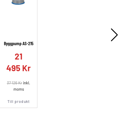
Byggpump AS-215
A
21
495
Kr
37 126
Kr
inkl.
moms
Till produkt