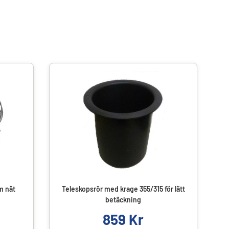
m nät
Teleskopsrör med krage 355/315 för lätt
betäckning
859
Kr