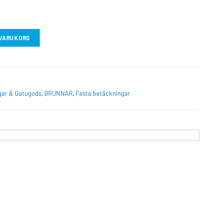
I VARUKORG
gar & Gatugods
,
BRUNNAR
,
Fasta betäckningar