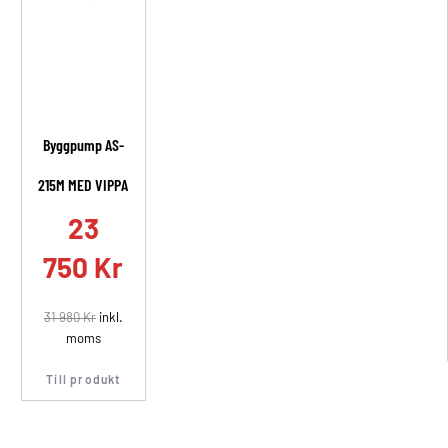
Byggpump AS-
215M MED VIPPA
23
750
Kr
31 980
Kr
inkl.
moms
Till produkt