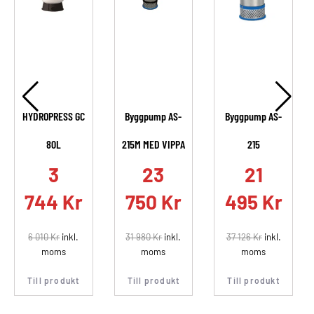
HYDROPRESS GC
Byggpump AS-
Byggpump AS-
80L
215M MED VIPPA
215
.
3
23
21
744
Kr
750
Kr
495
Kr
6 010
Kr
inkl.
31 980
Kr
inkl.
37 126
Kr
inkl.
moms
moms
moms
Till produkt
Till produkt
Till produkt