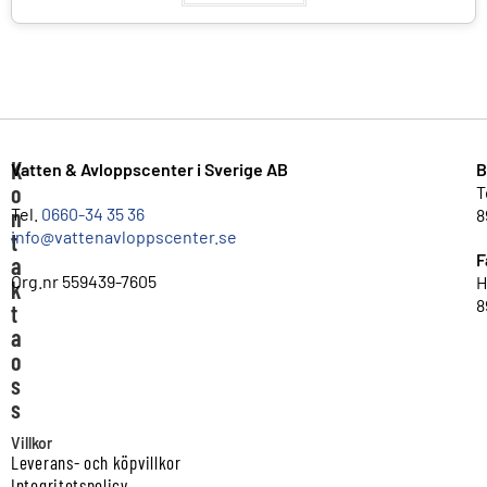
K
Vatten & Avloppscenter i Sverige AB
B
o
T
n
Tel.
0660-34 35 36
8
info@vattenavloppscenter.se
t
F
a
Org.nr 559439-7605
H
k
8
t
a
o
s
s
Villkor
Leverans- och köpvillkor
Integritetspolicy