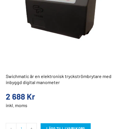
Swichmatic är en elektronisk tryckströmbrytare med
inbyggd digital manometer
2 688
Kr
inkl. moms
-
+
LÄGG TILL I VARUKORG