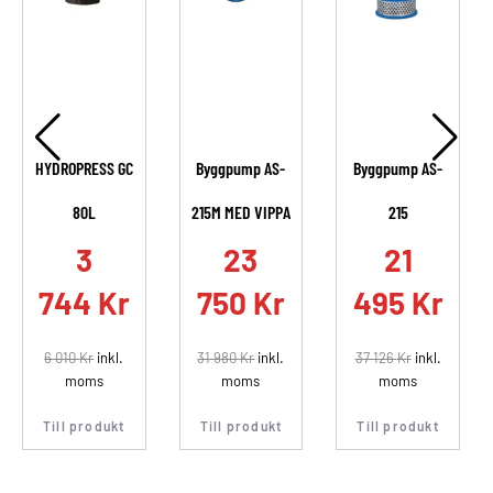
HYDROPRESS GC
Byggpump AS-
Byggpump AS-
80L
215M MED VIPPA
215
.
3
23
21
744
Kr
750
Kr
495
Kr
6 010
Kr
inkl.
31 980
Kr
inkl.
37 126
Kr
inkl.
moms
moms
moms
Till produkt
Till produkt
Till produkt