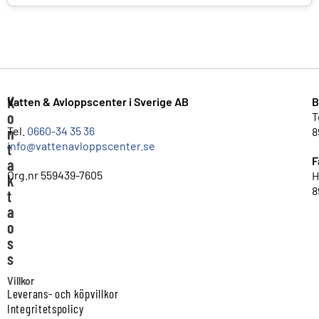
K
Vatten & Avloppscenter i Sverige AB
B
o
T
n
Tel.
0660-34 35 36
8
info@vattenavloppscenter.se
t
F
a
Org.nr 559439-7605
H
k
8
t
a
o
s
s
Villkor
Leverans- och köpvillkor
Integritetspolicy