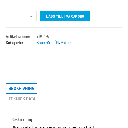
-
+
LÄGG TILL I VARUKORG
Artikelnummer
9161475
Kategorier
Kabelrör
,
RÖR
,
Vatten
BESKRIVNING
TEKNISK DATA
Beskrivning
Skarvsats för markeringsnät med söktråd.