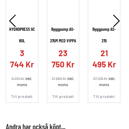
HYDROPRESS GC
Byggpump AS-
Byggpump AS-
80L
215M MED VIPPA
215
.
3
23
21
744
Kr
750
Kr
495
Kr
6 010
Kr
inkl.
31 980
Kr
inkl.
37 126
Kr
inkl.
moms
moms
moms
Till produkt
Till produkt
Till produkt
Andra har också köpt...