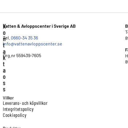
K
Vatten & Avloppscenter i Sverige AB
B
o
T
n
Tel.
0660-34 35 36
8
info@vattenavloppscenter.se
t
F
a
Org.nr 559439-7605
H
k
8
t
a
o
s
s
Villkor
Leverans- och köpvillkor
Integritetspolicy
Cookiepolicy