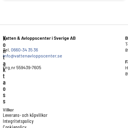
K
Vatten & Avloppscenter i Sverige AB
B
o
T
n
Tel.
0660-34 35 36
8
info@vattenavloppscenter.se
t
F
a
Org.nr 559439-7605
H
k
8
t
a
o
s
s
Villkor
Leverans- och köpvillkor
Integritetspolicy
Cookiepolicy