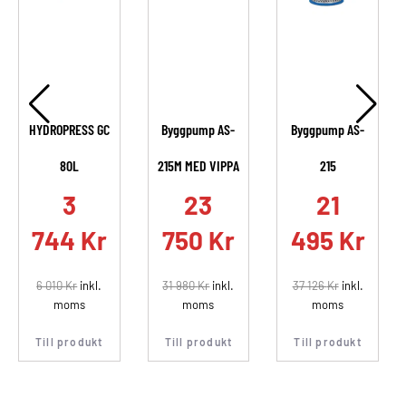
HYDROPRESS GC
Byggpump AS-
Byggpump AS-
80L
215M MED VIPPA
215
.
3
23
21
744
Kr
750
Kr
495
Kr
6 010
Kr
inkl.
31 980
Kr
inkl.
37 126
Kr
inkl.
moms
moms
moms
Till produkt
Till produkt
Till produkt