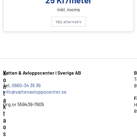
inkl. moms
Välj alternativ
K
Vatten & Avloppscenter i Sverige AB
B
o
T
n
Tel.
0660-34 35 36
8
info@vattenavloppscenter.se
t
F
a
Org.nr 559439-7605
H
k
8
t
a
o
s