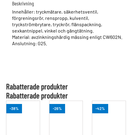
Beskrivning
Innehåller: tryckmätare, säkerhetsventil,
förgreningsrör, renspropp, kulventil,
tryckströmbrytare, tryckrör, flänspackning,
sexkantnippel, vinkel och gängtätning.
Material: avzinkningshärdig mässing enligt CW602N.
Anslutning: G25.
Rabatterade produkter
Rabatterade produkter
-38%
-26%
-42%