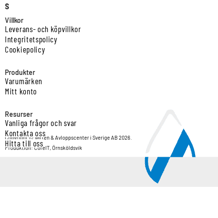
s
Villkor
Leverans- och köpvillkor
Integritetspolicy
Cookiepolicy
Produkter
Varumärken
Mitt konto
Resurser
Vanliga frågor och svar
Kontakta oss
Copyright © Vatten & Avloppscenter i Sverige AB 2026.
Hitta till oss
Produktion: CoreIT, Örnsköldsvik