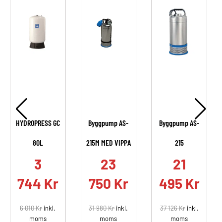
HYDROPRESS GC
Byggpump AS-
Byggpump AS-
80L
215M MED VIPPA
215
.
3
23
21
744
Kr
750
Kr
495
Kr
6 010
Kr
inkl.
31 980
Kr
inkl.
37 126
Kr
inkl.
moms
moms
moms