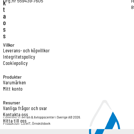
Org.nr 559439-7605
H
k
8
t
a
o
s
s
Villkor
Leverans- och köpvillkor
Integritetspolicy
Cookiepolicy
Produkter
Varumärken
Mitt konto
Resurser
Vanliga frågor och svar
Kontakta oss
Copyright © Vatten & Avloppscenter i Sverige AB 2026.
Hitta till oss
Produktion: CoreIT, Örnsköldsvik