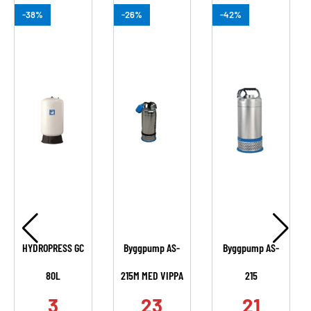
-38%
-26%
-42%
HYDROPRESS GC
Byggpump AS-
Byggpump AS-
80L
215M MED VIPPA
215
.
3
23
21