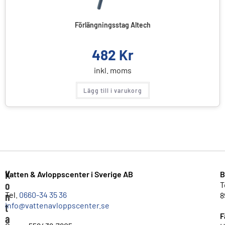
Förlängningsstag Altech
482
Kr
inkl. moms
Lägg till i varukorg
K
Vatten & Avloppscenter i Sverige AB
B
o
T
n
Tel.
0660-34 35 36
8
info@vattenavloppscenter.se
t
F
a