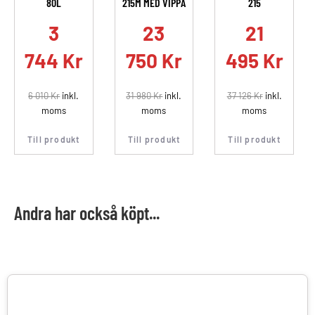
80L
215M MED VIPPA
215
.
3
23
21
744
Kr
750
Kr
495
Kr
6 010
Kr
inkl.
31 980
Kr
inkl.
37 126
Kr
inkl.
moms
moms
moms
Till produkt
Till produkt
Till produkt
Andra har också köpt...