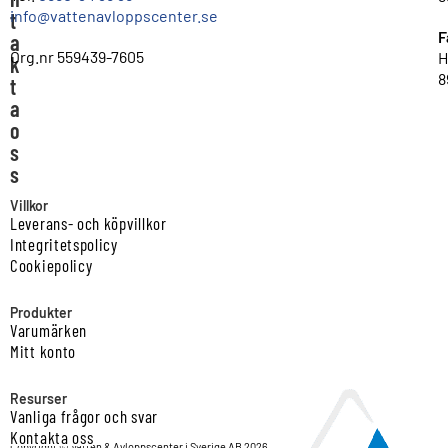
info@vattenavloppscenter.se
t
F
a
Org.nr 559439-7605
H
k
8
t
a
o
s
s
Villkor
Leverans- och köpvillkor
Integritetspolicy
Cookiepolicy
Produkter
Varumärken
Mitt konto
Resurser
Vanliga frågor och svar
Kontakta oss
Copyright © Vatten & Avloppscenter i Sverige AB 2026.