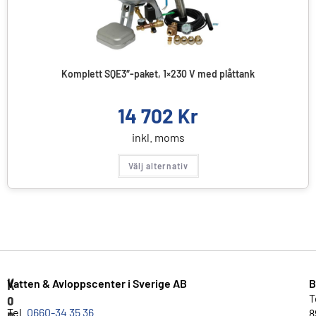
Komplett SQE3″-paket, 1×230 V med plåttank
14 702
Kr
inkl. moms
Välj alternativ
K
Vatten & Avloppscenter i Sverige AB
B
o
T
n
Tel.
0660-34 35 36
8