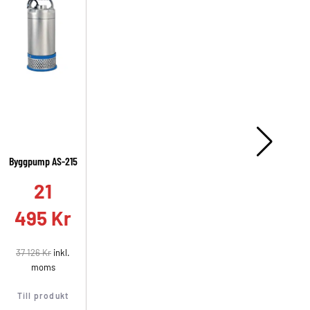
Byggpump AS-215
A
21
495
Kr
37 126
Kr
inkl.
moms
Till produkt