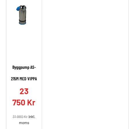
Byggpump AS-
215M MED VIPPA
23
750
Kr
31 980
Kr
inkl.
moms