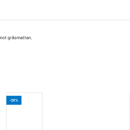
 mot gräsmattan.
-26%