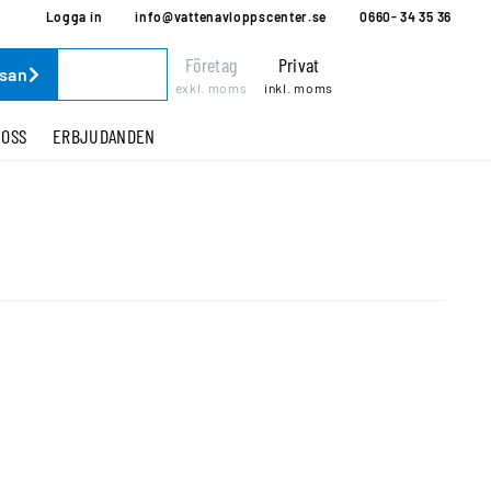
Logga in
info@vattenavloppscenter.se
0660- 34 35 36
Företag
Privat
ssan
exkl. moms
inkl. moms
 OSS
ERBJUDANDEN