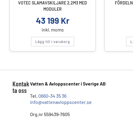
VOTEC SLAMAVSKILJARE 2,2M3 MED
FÖRDELNR
MODULER
43 199
Kr
inkl. moms
Lägg till i varukorg
L
Kontak
Vatten & Avloppscenter i Sverige AB
ta oss
Tel.
0660-34 35 36
info@vattenavloppscenter.se
Org.nr 559439-7605