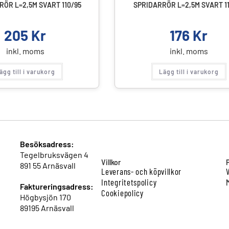
ÖR L=2,5M SVART 110/95
SPRIDARRÖR L=2,5M SVART 1
205
Kr
176
Kr
inkl. moms
inkl. moms
ägg till i varukorg
Lägg till i varukorg
Besöksadress:
Tegelbruksvägen 4
Villkor
891 55 Arnäsvall
Leverans- och köpvillkor
Integritetspolicy
Faktureringsadress:
Cookiepolicy
Högbysjön 170
89195 Arnäsvall