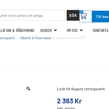
0
SÖK
Till ka
LLATION & RÅDGIVNING
GUIDER
OM OSS
KONTAKTA
ireningsverk
>
Tillbehör & Reservdelar
>
August Lock till AT10
Lock till August reningsverk
2 363
Kr
inkl. moms