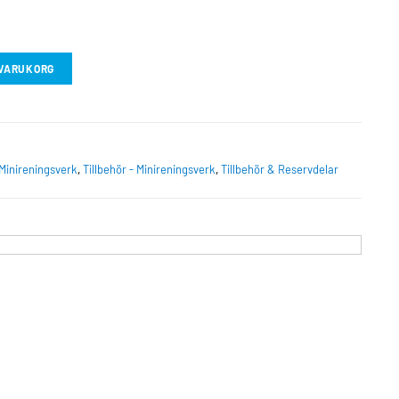
I VARUKORG
Minireningsverk
,
Tillbehör - Minireningsverk
,
Tillbehör & Reservdelar