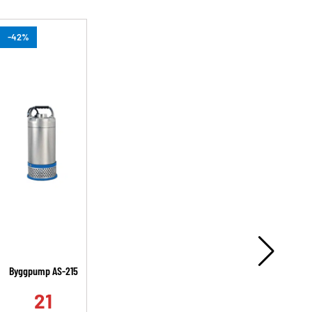
-42%
-
Byggpump AS-215
A
21