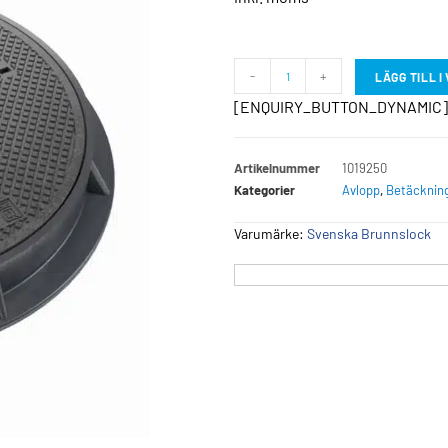
-
+
LÄGG TILL 
[ENQUIRY_BUTTON_DYNAMIC]
Artikelnummer
1019250
Kategorier
Avlopp
,
Betäcknin
Varumärke:
Svenska Brunnslock