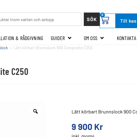
0
SÖK
Till ka
LLATION & RÅDGIVNING
GUIDER
OM OSS
KONTAKTA
slock
>
Lätt körbart Brunnslock 900 Composite C250
ite C250
Lätt körbart Brunnslock 900 
9 900
Kr
inkl. moms