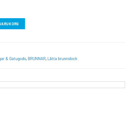
I VARUKORG
gar & Gatugods
,
BRUNNAR
,
Lätta brunnslock