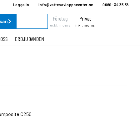
Logga in
info@vattenavloppscenter.se
0660- 34 35 36
Företag
Privat
ssan
exkl. moms
inkl. moms
 OSS
ERBJUDANDEN
Composite C250