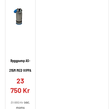
Byggpump AS-
215M MED VIPPA
23
750
Kr
31 980
Kr
inkl.
moms