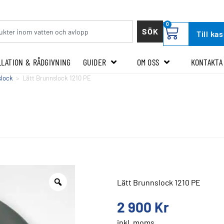
0
SÖK
Till ka
LLATION & RÅDGIVNING
GUIDER
OM OSS
KONTAKTA
slock
>
Lätt Brunnslock 1210 PE
Lätt Brunnslock 1210 PE
2 900
Kr
inkl. moms