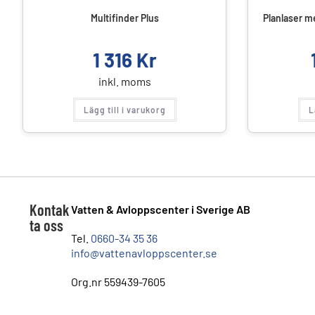
Multifinder Plus
Planlaser m
1 316
Kr
inkl. moms
Lägg till i varukorg
L
Kontak
Vatten & Avloppscenter i Sverige AB
ta oss
Tel.
0660-34 35 36
info@vattenavloppscenter.se
Org.nr 559439-7605