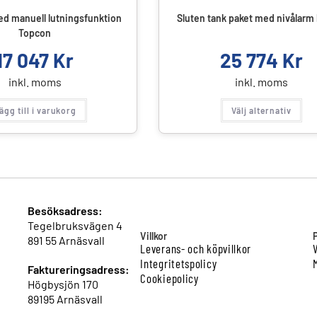
ed manuell lutningsfunktion
Sluten tank paket med nivålarm 
Topcon
17 047
Kr
25 774
Kr
inkl. moms
inkl. moms
ägg till i varukorg
Välj alternativ
Besöksadress:
Tegelbruksvägen 4
Villkor
891 55 Arnäsvall
Leverans- och köpvillkor
Integritetspolicy
Faktureringsadress:
Cookiepolicy
Högbysjön 170
89195 Arnäsvall