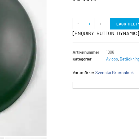
-
+
LÄGG TILL 
[ENQUIRY_BUTTON_DYNAMIC]
Artikelnummer
1006
Kategorier
Avlopp
,
Betäcknin
Varumärke:
Svenska Brunnslock