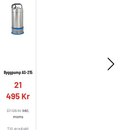
Byggpump AS-215
A
21
495
Kr
37 126
Kr
inkl.
moms
Till produkt