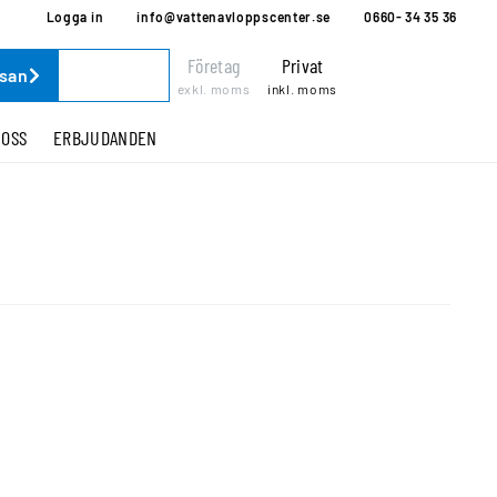
Logga in
info@vattenavloppscenter.se
0660- 34 35 36
Företag
Privat
ssan
exkl. moms
inkl. moms
 OSS
ERBJUDANDEN