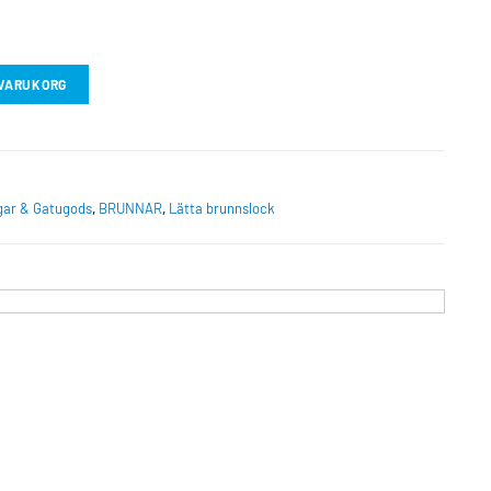
I VARUKORG
gar & Gatugods
,
BRUNNAR
,
Lätta brunnslock