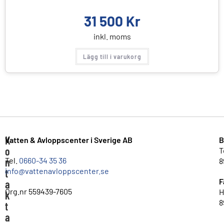
31 500
Kr
inkl. moms
Lägg till i varukorg
K
Vatten & Avloppscenter i Sverige AB
B
o
T
n
Tel.
0660-34 35 36
8
info@vattenavloppscenter.se
t
F
a
Org.nr 559439-7605
H
k
8
t
a