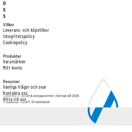
o
s
s
Villkor
Leverans- och köpvillkor
Integritetspolicy
Cookiepolicy
Produkter
Varumärken
Mitt konto
Resurser
Vanliga frågor och svar
Kontakta oss
Copyright © Vatten & Avloppscenter i Sverige AB 2026.
Hitta till oss
Produktion: CoreIT, Örnsköldsvik