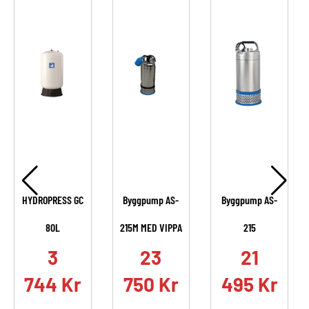
HYDROPRESS GC
Byggpump AS-
Byggpump AS-
80L
215M MED VIPPA
215
.
3
23
21
744
Kr
750
Kr
495
Kr