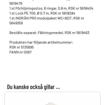
5619476
1 st Förhöjningsstos, 6 ringar, 0,8 m, RSK nr 5618404
1 st Lock PE 700, Ø 0,7 m, RSK nr 5618284
1 st INDRÄN PRO modulpaket WC+BDT, RSK nr
5649359
Beställs separat: Fällningsmedel, RSK nr 5619463
Produkten har följande artikelnummer:
RSK nr 5135695
FANN nr 0067
Du kanske också gillar …