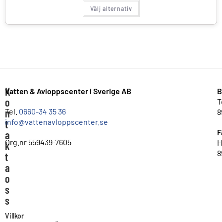
Välj alternativ
K
Vatten & Avloppscenter i Sverige AB
B
o
T
n
Tel.
0660-34 35 36
8
info@vattenavloppscenter.se
t
F
a
Org.nr 559439-7605
H
k
8
t
a
o
s
s
Villkor