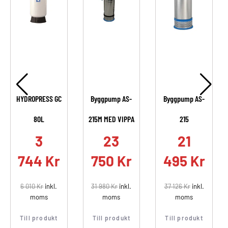
HYDROPRESS GC
Byggpump AS-
Byggpump AS-
80L
215M MED VIPPA
215
.
3
23
21
744
Kr
750
Kr
495
Kr
6 010
Kr
inkl.
31 980
Kr
inkl.
37 126
Kr
inkl.
moms
moms
moms
Till produkt
Till produkt
Till produkt