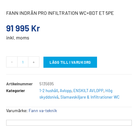
FANN INDRÄN PRO INFILTRATION WC+BDT ET 5PE
91 995
Kr
inkl. moms
-
+
LÄGG TILL I VARUKORG
Artikelnummer
5135695
Kategorier
1-2 hushåll
,
Avlopp
,
ENSKILT AVLOPP
,
Hög
skyddsnivå
,
Slamavskiljare & Infiltrationer WC
Varumärke:
Fann va-teknik