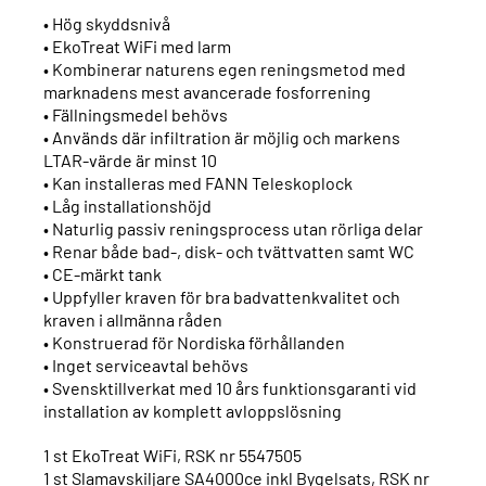
• Hög skyddsnivå
• EkoTreat WiFi med larm
• Kombinerar naturens egen reningsmetod med
marknadens mest avancerade fosforrening
• Fällningsmedel behövs
• Används där infiltration är möjlig och markens
LTAR-värde är minst 10
• Kan installeras med FANN Teleskoplock
• Låg installationshöjd
• Naturlig passiv reningsprocess utan rörliga delar
• Renar både bad-, disk- och tvättvatten samt WC
• CE-märkt tank
• Uppfyller kraven för bra badvattenkvalitet och
kraven i allmänna råden
• Konstruerad för Nordiska förhållanden
• Inget serviceavtal behövs
• Svensktillverkat med 10 års funktionsgaranti vid
installation av komplett avloppslösning
1 st EkoTreat WiFi, RSK nr 5547505
1 st Slamavskiljare SA4000ce inkl Bygelsats, RSK nr