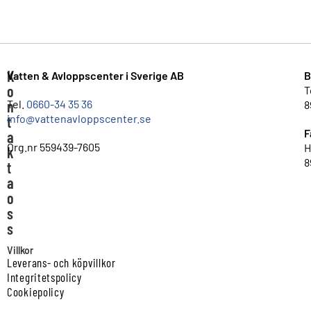
K
Vatten & Avloppscenter i Sverige AB
B
o
T
n
Tel.
0660-34 35 36
8
info@vattenavloppscenter.se
t
F
a
Org.nr 559439-7605
H
k
8
t
a
o
s
s
Villkor
Leverans- och köpvillkor
Integritetspolicy
Cookiepolicy