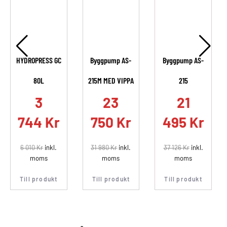
HYDROPRESS GC
Byggpump AS-
Byggpump AS-
80L
215M MED VIPPA
215
.
3
23
21
744
Kr
750
Kr
495
Kr
6 010
Kr
inkl.
31 980
Kr
inkl.
37 126
Kr
inkl.
moms
moms
moms
Till produkt
Till produkt
Till produkt