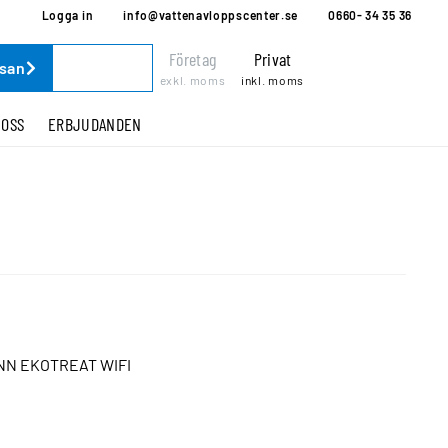
Logga in
info@vattenavloppscenter.se
0660- 34 35 36
Företag
Privat
ssan
exkl. moms
inkl. moms
 OSS
ERBJUDANDEN
N EKOTREAT WIFI