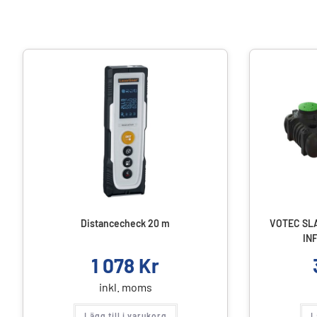
Distancecheck 20 m
VOTEC SL
IN
1 078
Kr
inkl. moms
Lägg till i varukorg
L