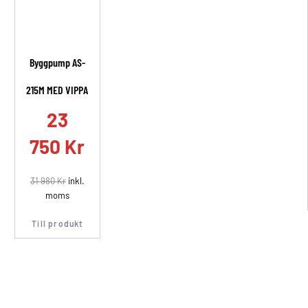
Byggpump AS-
215M MED VIPPA
23
750
Kr
31 980
Kr
inkl.
moms
Till produkt