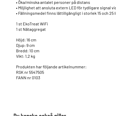
• Öka/minska antalet personer på distans
• Möjlighet att ansluta extern LED för tydligare signal vid
• Fällningsmedel finns lättillgängligt i storlek 15 och 25 
1 st EkoTreat WiFi
1 st Nätaggregat
Höjd: 16 cm
Djup: 9 cm
Bredd: 10 cm
Vikt: 1,2 kg
Produkten har följande artikelnummer:
RSK nr 5547505
FANN nr 0103
Du kanske också gillar …