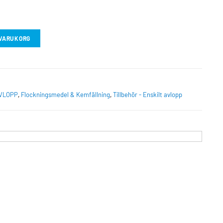
I VARUKORG
AVLOPP
,
Flockningsmedel & Kemfällning
,
Tillbehör - Enskilt avlopp