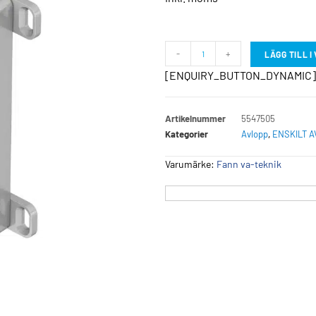
-
+
LÄGG TILL 
[ENQUIRY_BUTTON_DYNAMIC]
Artikelnummer
5547505
Kategorier
Avlopp
,
ENSKILT 
Varumärke:
Fann va-teknik