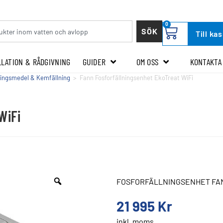
0
SÖK
Till ka
LLATION & RÅDGIVNING
GUIDER
OM OSS
KONTAKTA
ingsmedel & Kemfällning
>
Fann Fosforfällningsenhet EkoTreat WiFi
WiFi
FOSFORFÄLLNINGSENHET FAN
21 995
Kr
inkl. moms