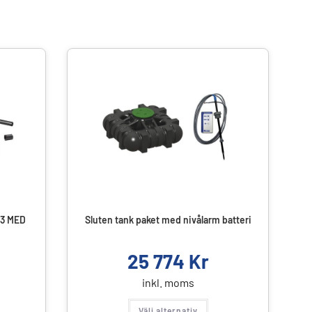
3 MED
Sluten tank paket med nivålarm batteri
25 774
Kr
inkl. moms
Välj alternativ