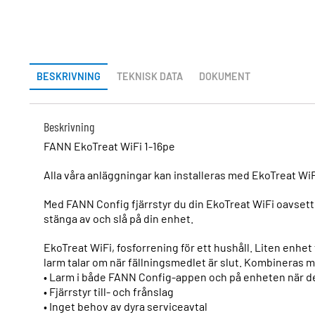
BESKRIVNING
TEKNISK DATA
DOKUMENT
Beskrivning
FANN EkoTreat WiFi 1-16pe
Alla våra anläggningar kan installeras med EkoTreat WiF
Med FANN Config fjärrstyr du din EkoTreat WiFi oavsett v
stänga av och slå på din enhet.
EkoTreat WiFi, fosforrening för ett hushåll. Liten enhet f
larm talar om när fällningsmedlet är slut. Kombineras 
• Larm i både FANN Config-appen och på enheten när de
• Fjärrstyr till- och frånslag
• Inget behov av dyra serviceavtal