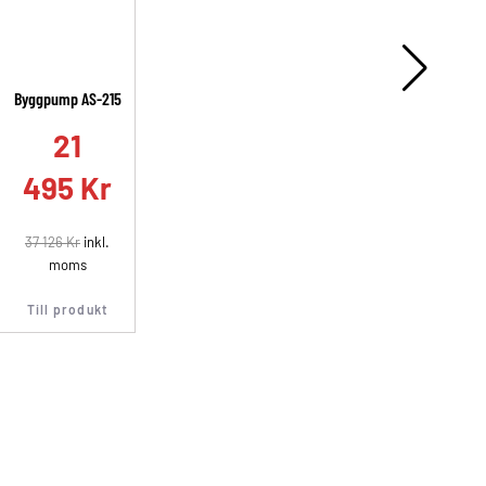
Byggpump AS-215
A
21
495
Kr
37 126
Kr
inkl.
moms
Till produkt