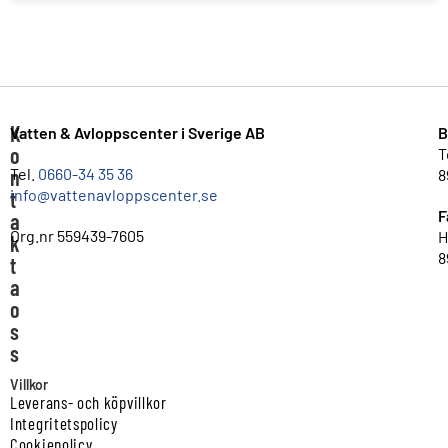
K
Vatten & Avloppscenter i Sverige AB
B
o
T
n
Tel.
0660-34 35 36
8
info@vattenavloppscenter.se
t
F
a
Org.nr 559439-7605
H
k
8
t
a
o
s
s
Villkor
Leverans- och köpvillkor
Integritetspolicy
Cookiepolicy