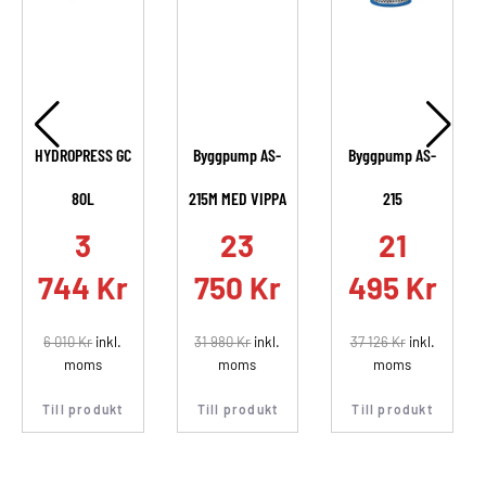
HYDROPRESS GC
Byggpump AS-
Byggpump AS-
80L
215M MED VIPPA
215
.
3
23
21
744
Kr
750
Kr
495
Kr
6 010
Kr
inkl.
31 980
Kr
inkl.
37 126
Kr
inkl.
moms
moms
moms
Till produkt
Till produkt
Till produkt