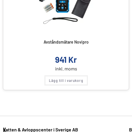
Avståndsmätare Novipro
941
Kr
inkl. moms
Lägg till i varukorg
K
Vatten & Avloppscenter i Sverige AB
B