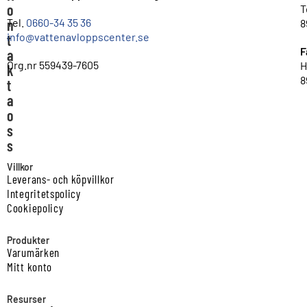
o
T
n
Tel.
0660-34 35 36
8
info@vattenavloppscenter.se
t
F
a
Org.nr 559439-7605
H
k
8
t
a
o
s
s
Villkor
Leverans- och köpvillkor
Integritetspolicy
Cookiepolicy
Produkter
Varumärken
Mitt konto
Resurser