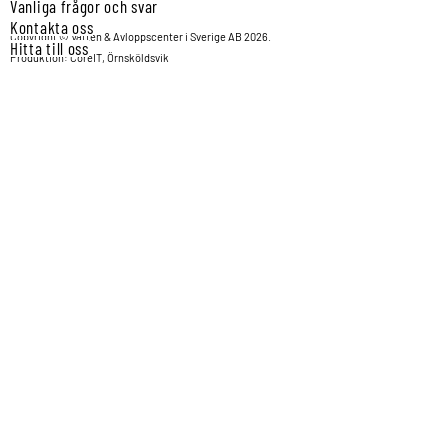
Vanliga frågor och svar
Kontakta oss
Copyright © Vatten & Avloppscenter i Sverige AB 2026.
Hitta till oss
Produktion: CoreIT, Örnsköldsvik