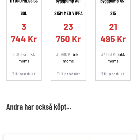
HYDROPRESS GC
Byggpump AS-
Byggpump AS-
80L
215M MED VIPPA
215
.
3
23
21
744
Kr
750
Kr
495
Kr
6 010
Kr
inkl.
31 980
Kr
inkl.
37 126
Kr
inkl.
moms
moms
moms
Till produkt
Till produkt
Till produkt
Andra har också köpt...