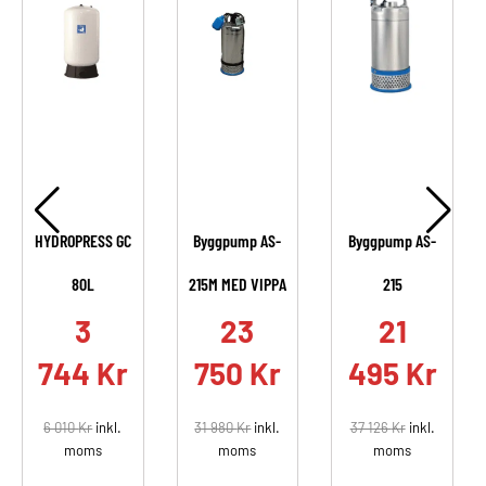
HYDROPRESS GC
Byggpump AS-
Byggpump AS-
80L
215M MED VIPPA
215
.
3
23
21
744
Kr
750
Kr
495
Kr
6 010
Kr
inkl.
31 980
Kr
inkl.
37 126
Kr
inkl.
moms
moms
moms