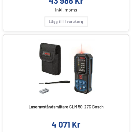
43 988
Kr
inkl. moms
Lägg till i varukorg
Laseravståndsmätare GLM 50-27C Bosch
4 071
Kr