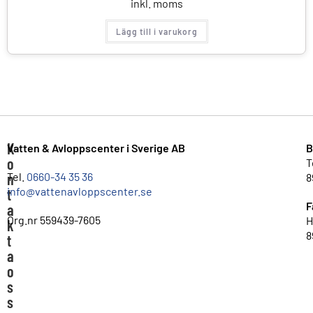
inkl. moms
Lägg till i varukorg
K
Vatten & Avloppscenter i Sverige AB
B
o
T
n
Tel.
0660-34 35 36
8
info@vattenavloppscenter.se
t
F
a
Org.nr 559439-7605
H
k
8
t
a
o
s
s