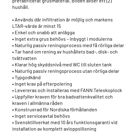
prefabricerat grusmaterial. Bilden avser ett (2)
hushåll.
• Används där infiltration är möjlig och markens
LTAR-värde är minst 15
• Enkel och snabb att anlägga
• Inget extra grus behövs – inbyggt i modulerna
• Naturlig passiv reningsprocess med få rörliga delar
• Tar hand om rening av hushållets bad-, disk- och
tvättvatten
• Klarar hög skyddsnivå med WC till sluten tank
• Naturlig passiv reningsprocess utan rörliga delar
• Typgodkänd
• Inget krav på efterpolering
• Levereras och installeras med FANN Teleskoplock
• Uppfyller kraven för bra badvattenkvalitet och
kraven i allmänna råden
• Konstruerad för Nordiska förhållanden
• Inget serviceavtal behövs
• Svensktillverkat med 10 års funktionsgaranti vid
installation av komplett avloppslösning