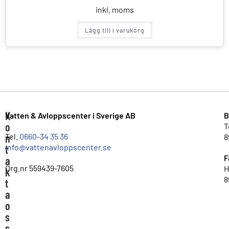
inkl. moms
Lägg till i varukorg
K
Vatten & Avloppscenter i Sverige AB
B
o
T
n
Tel.
0660-34 35 36
8
info@vattenavloppscenter.se
t
F
a
Org.nr 559439-7605
H
k
8
t
a
o
s
s