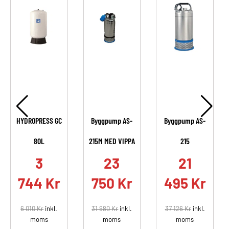
HYDROPRESS GC
Byggpump AS-
Byggpump AS-
80L
215M MED VIPPA
215
.
3
23
21
744
Kr
750
Kr
495
Kr
6 010
Kr
inkl.
31 980
Kr
inkl.
37 126
Kr
inkl.
moms
moms
moms