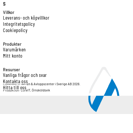
s
Villkor
Leverans- och köpvillkor
Integritetspolicy
Cookiepolicy
Produkter
Varumärken
Mitt konto
Resurser
Vanliga frågor och svar
Kontakta oss
Copyright © Vatten & Avloppscenter i Sverige AB 2026.
Hitta till oss
Produktion: CoreIT, Örnsköldsvik