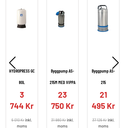
HYDROPRESS GC
Byggpump AS-
Byggpump AS-
80L
215M MED VIPPA
215
.
3
23
21
744
Kr
750
Kr
495
Kr
6 010
Kr
inkl.
31 980
Kr
inkl.
37 126
Kr
inkl.
moms
moms
moms