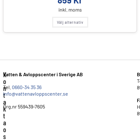
inkl. moms
Välj alternativ
K
Vatten & Avloppscenter i Sverige AB
B
o
T
n
Tel.
0660-34 35 36
8
info@vattenavloppscenter.se
t
F
a
Org.nr 559439-7605
H
k
8
t
a
o
s