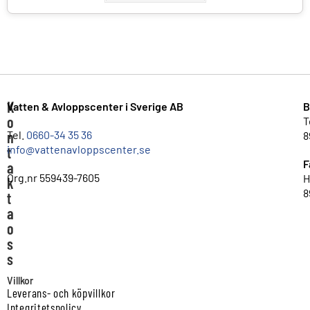
K
Vatten & Avloppscenter i Sverige AB
B
o
T
n
Tel.
0660-34 35 36
8
info@vattenavloppscenter.se
t
F
a
Org.nr 559439-7605
H
k
8
t
a
o
s
s
Villkor
Leverans- och köpvillkor
Integritetspolicy