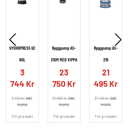
HYDROPRESS GC
Byggpump AS-
Byggpump AS-
80L
215M MED VIPPA
215
.
3
23
21
744
Kr
750
Kr
495
Kr
6 010
Kr
inkl.
31 980
Kr
inkl.
37 126
Kr
inkl.
moms
moms
moms
Till produkt
Till produkt
Till produkt