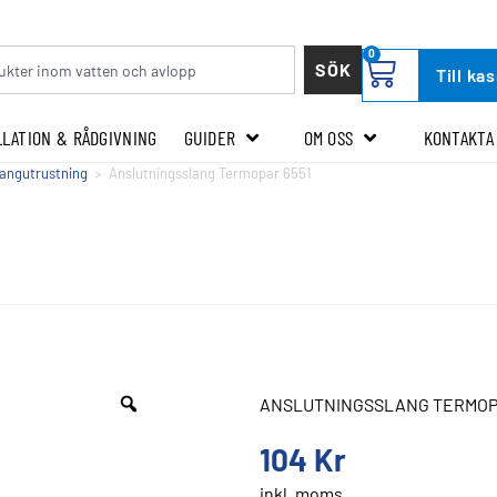
0
SÖK
Till ka
LLATION & RÅDGIVNING
GUIDER
OM OSS
KONTAKTA
langutrustning
>
Anslutningsslang Termopar 6551
ANSLUTNINGSSLANG TERMOPA
104
Kr
inkl. moms