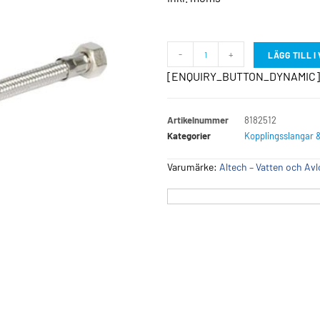
-
+
LÄGG TILL 
[ENQUIRY_BUTTON_DYNAMIC]
Artikelnummer
8182512
Kategorier
Kopplingsslangar 
Varumärke:
Altech – Vatten och Av