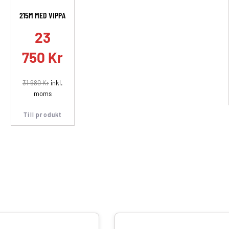
215M MED VIPPA
23
750
Kr
31 980
Kr
inkl.
moms
Till produkt