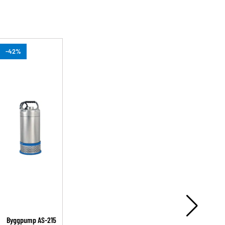
-42%
-
Byggpump AS-215
A