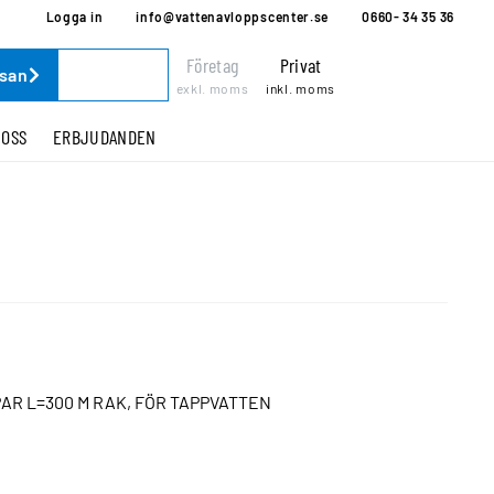
Logga in
info@vattenavloppscenter.se
0660- 34 35 36
Företag
Privat
ssan
exkl. moms
inkl. moms
 OSS
ERBJUDANDEN
R L=300 M RAK, FÖR TAPPVATTEN