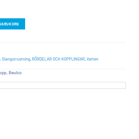
I VARUKORG
& Slangutrustning
,
RÖRDELAR OCH KOPPLINGAR
,
Vatten
lopp
,
Beulco