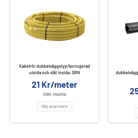
Kabelrör dubbelväggstyp/korrugerad
utsida och slät insida, SRN
dubbelvägg
21
Kr/meter
2
inkl. moms
Välj alternativ