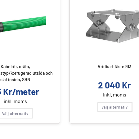
Kabelrör, otäta,
Vridbart fäste 913
styp/korrugerad utsida och
slät insida, SRN
2 040
Kr
5
Kr/meter
inkl. moms
inkl. moms
Välj alternativ
Välj alternativ