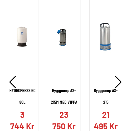
HYDROPRESS GC
Byggpump AS-
Byggpump AS-
80L
215M MED VIPPA
215
.
3
23
21
744
Kr
750
Kr
495
Kr