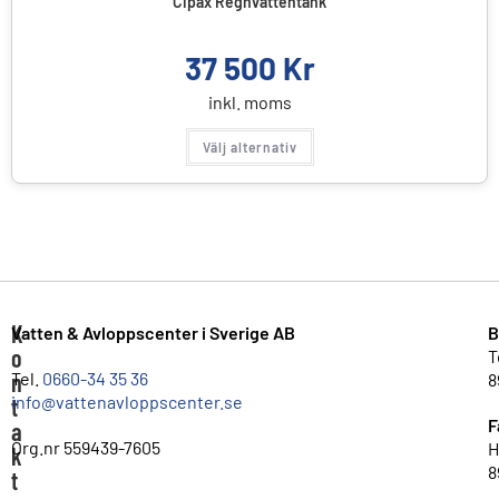
Cipax Regnvattentank
37 500
Kr
inkl. moms
Välj alternativ
K
Vatten & Avloppscenter i Sverige AB
B
o
T
n
Tel.
0660-34 35 36
8
info@vattenavloppscenter.se
t
F
a
Org.nr 559439-7605
H
k
8
t