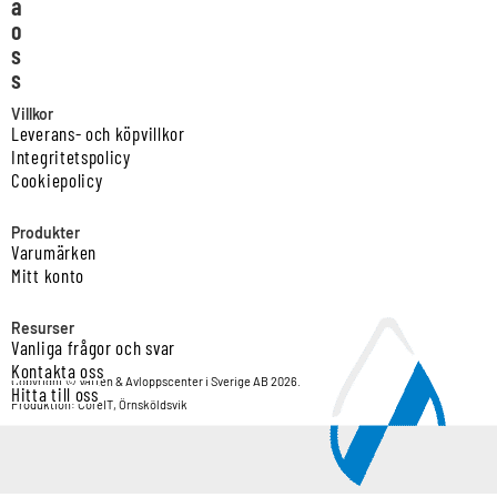
a
o
s
s
Villkor
Leverans- och köpvillkor
Integritetspolicy
Cookiepolicy
Produkter
Varumärken
Mitt konto
Resurser
Vanliga frågor och svar
Kontakta oss
Copyright © Vatten & Avloppscenter i Sverige AB 2026.
Hitta till oss
Produktion: CoreIT, Örnsköldsvik