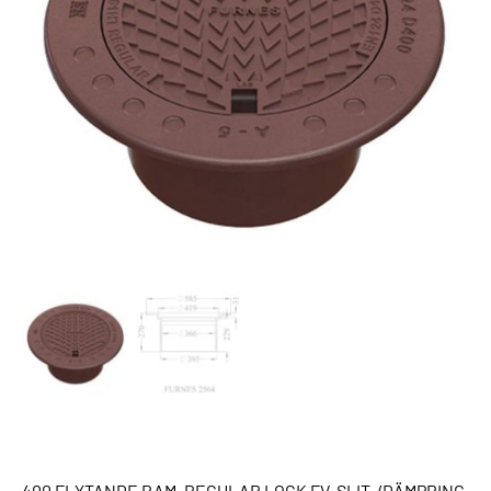
400 FLYTANDE RAM, REGULAR LOCK FV, SLIT-/DÄMPRING,