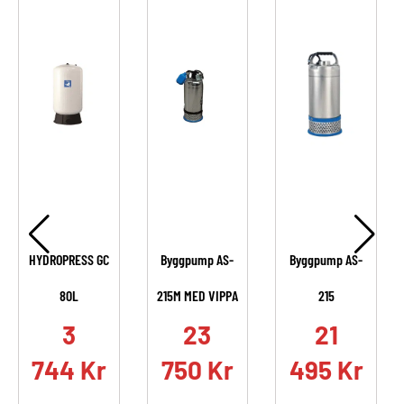
HYDROPRESS GC
Byggpump AS-
Byggpump AS-
80L
215M MED VIPPA
215
.
3
23
21
744
Kr
750
Kr
495
Kr