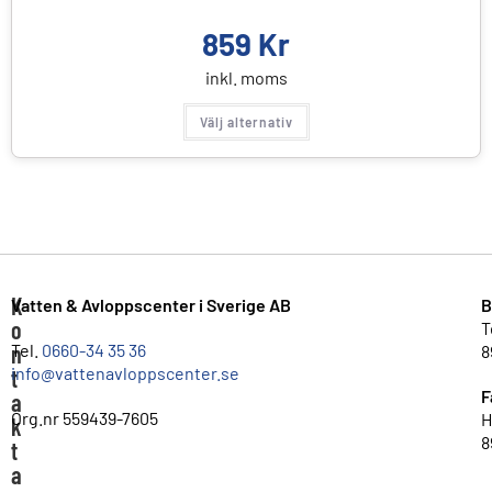
859
Kr
inkl. moms
Välj alternativ
K
Vatten & Avloppscenter i Sverige AB
B
o
T
n
Tel.
0660-34 35 36
8
info@vattenavloppscenter.se
t
F
a
Org.nr 559439-7605
H
k
8
t
a