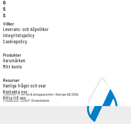
o
s
s
Villkor
Leverans- och köpvillkor
Integritetspolicy
Cookiepolicy
Produkter
Varumärken
Mitt konto
Resurser
Vanliga frågor och svar
Kontakta oss
Copyright © Vatten & Avloppscenter i Sverige AB 2026.
Hitta till oss
Produktion: CoreIT, Örnsköldsvik