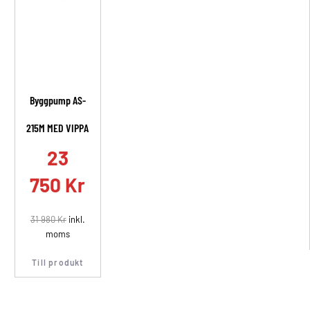
Byggpump AS-
215M MED VIPPA
23
750
Kr
31 980
Kr
inkl.
moms
Till produkt