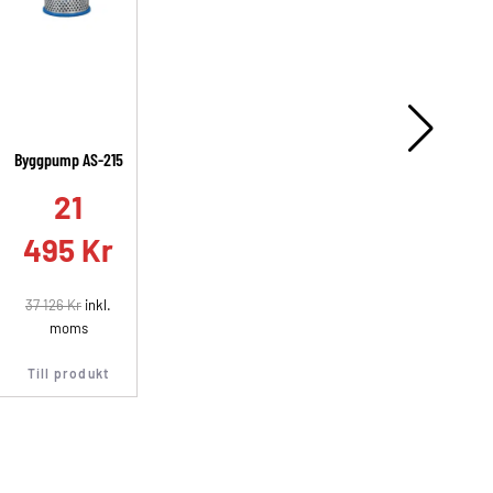
Byggpump AS-215
A
21
495
Kr
37 126
Kr
inkl.
moms
Till produkt