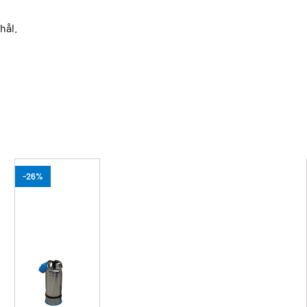
hål.
-26%