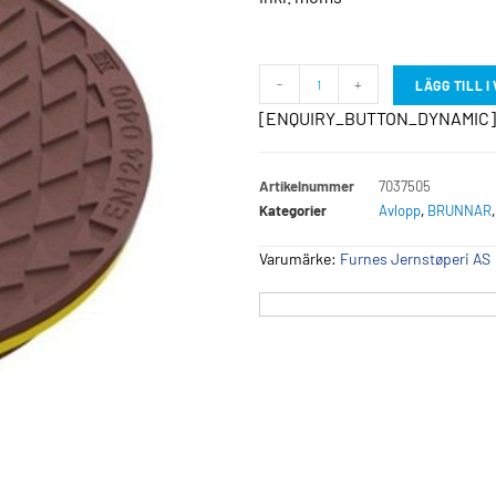
-
+
LÄGG TILL 
[ENQUIRY_BUTTON_DYNAMIC]
Artikelnummer
7037505
Kategorier
Avlopp
,
BRUNNAR
Varumärke:
Furnes Jernstøperi AS