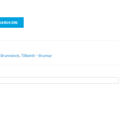
I VARUKORG
,
Brunnslock
,
Tillbehör - Brunnar