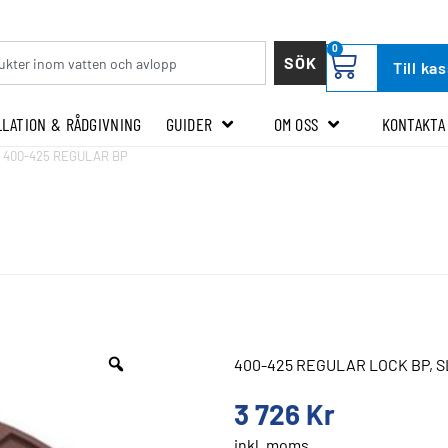
0
SÖK
Till ka
LLATION & RÅDGIVNING
GUIDER
OM OSS
KONTAKTA
 400-425 REGULAR BP
400-425 REGULAR LOCK BP, S
3 726
Kr
inkl. moms