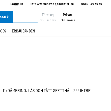
Logga in
info@vattenavloppscenter.se
0660- 34 35 36
Företag
Privat
ssan
exkl. moms
inkl. moms
 OSS
ERBJUDANDEN
LIT-/DÄMPRING, LÅS OCH TÄTT SPETTHÅL, 2561HTBP