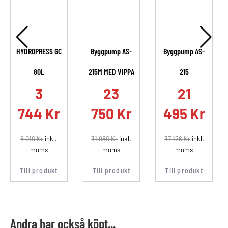
HYDROPRESS GC
Byggpump AS-
Byggpump AS-
80L
215M MED VIPPA
215
.
3
23
21
744
Kr
750
Kr
495
Kr
6 010
Kr
inkl.
31 980
Kr
inkl.
37 126
Kr
inkl.
moms
moms
moms
Till produkt
Till produkt
Till produkt
Andra har också köpt...