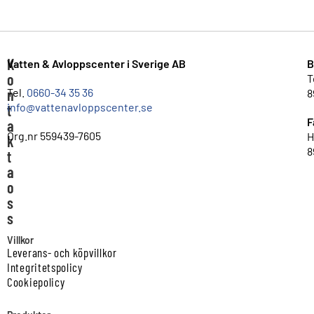
K
Vatten & Avloppscenter i Sverige AB
B
o
T
n
Tel.
0660-34 35 36
8
info@vattenavloppscenter.se
t
F
a
Org.nr 559439-7605
H
k
8
t
a
o
s
s
Villkor
Leverans- och köpvillkor
Integritetspolicy
Cookiepolicy