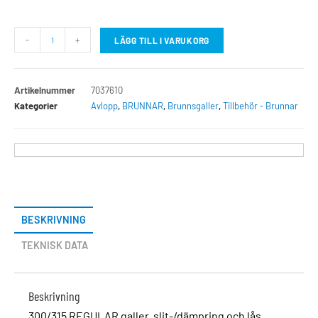
-
+
LÄGG TILL I VARUKORG
Artikelnummer
7037610
Kategorier
Avlopp
,
BRUNNAR
,
Brunnsgaller
,
Tillbehör - Brunnar
BESKRIVNING
TEKNISK DATA
Beskrivning
300/315 REGULAR galler, slit-/dämpring och lås.