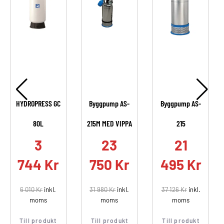
HYDROPRESS GC
Byggpump AS-
Byggpump AS-
80L
215M MED VIPPA
215
.
3
23
21
744
Kr
750
Kr
495
Kr
6 010
Kr
inkl.
31 980
Kr
inkl.
37 126
Kr
inkl.
moms
moms
moms
Till produkt
Till produkt
Till produkt