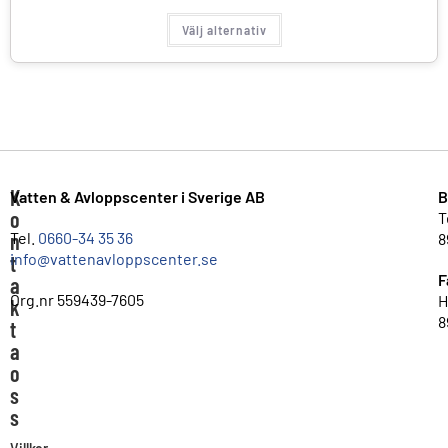
Välj alternativ
K
Vatten & Avloppscenter i Sverige AB
B
o
T
n
Tel.
0660-34 35 36
8
info@vattenavloppscenter.se
t
F
a
Org.nr 559439-7605
H
k
8
t
a
o
s
s